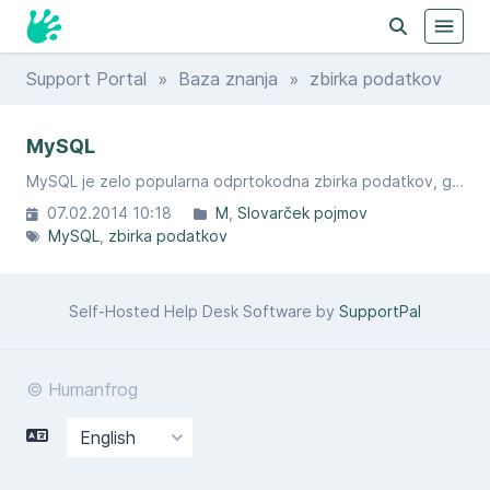
Support Portal
»
Baza znanja
» zbirka podatkov
MySQL
MySQL je zelo popularna odprtokodna zbirka podatkov, gre prav za prav sistem s katerim upravljamo z bazami, ki vsebujejo podatke.
07.02.2014 10:18
M
Slovarček pojmov
MySQL
zbirka podatkov
Self-Hosted Help Desk Software by
SupportPal
© Humanfrog