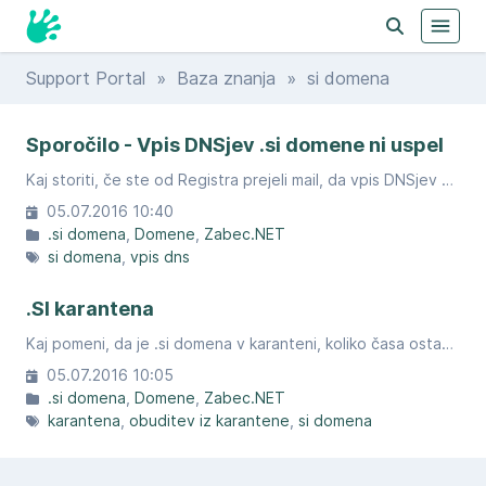
Support Portal
»
Baza znanja
» si domena
Sporočilo - Vpis DNSjev .si domene ni uspel
Kaj storiti, če ste od Registra prejeli mail, da vpis DNSjev za vašo domeno ni uspel.
05.07.2016 10:40
.si domena
Domene
Zabec.NET
si domena
vpis dns
.SI karantena
Kaj pomeni, da je .si domena v karanteni, koliko časa ostane tam ter ali moja spletna stran in epošta takrat delujeta?
05.07.2016 10:05
.si domena
Domene
Zabec.NET
karantena
obuditev iz karantene
si domena