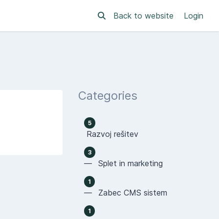
Back to website
Login
Categories
5
Razvoj rešitev
3
— Splet in marketing
1
— Zabec CMS sistem
1