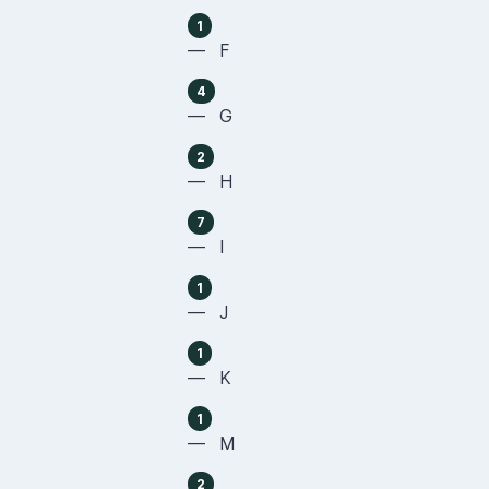
1
— F
4
— G
2
— H
7
— I
1
— J
1
— K
1
— M
2