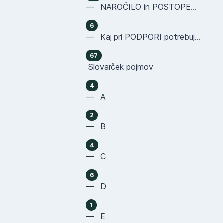
— NAROČILO in POSTOPEK NAKUPA
6
— Kaj pri PODPORI potrebujemo OD VAS
67
Slovarček pojmov
4
— A
2
— B
4
— C
6
— D
1
— E