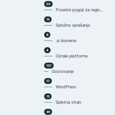
20
—— Posebni pogoji za registracijo domen
15
—— Splošna vprašanja
8
—— .si domena
4
—— Ostale platforme
137
— Gostovanje
17
—— WordPress
13
—— Spletna stran
36