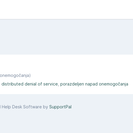
ad onemogočanja)
distributed denial of service
porazdeljen napad onemogočanja
d Help Desk Software by
SupportPal