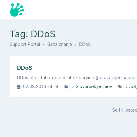
Tag: DDoS
Support Portal
»
Baza znanja
» DDoS
DDoS
DDos ali distributed denial-of-service​ (porazdeljen nap
02.08.2016 14:14
D
Slovarček pojmov
DDoS
Self-Hoste