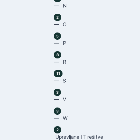
— N
2
— O
5
— P
8
— R
11
— S
3
— V
3
— W
2
Upravljane IT rešitve