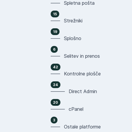
—— Spletna pošta
15
—— Strežniki
19
—— Splošno
6
—— Selitev in prenos
42
—— Kontrolne plošče
24
——— Direct Admin
20
——— cPanel
3
—— Ostale platforme