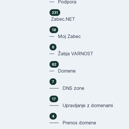
— Podpora
231
Zabec.NET
18
— Moj Zabec
6
— Žabja VARNOST
62
— Domene
7
—— DNS zone
17
—— Upravljanje z domenami
4
—— Prenos domene