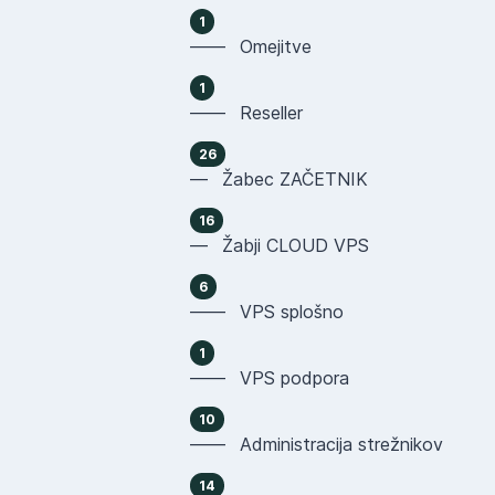
1
—— Omejitve
1
—— Reseller
26
— Žabec ZAČETNIK
16
— Žabji CLOUD VPS
6
—— VPS splošno
1
—— VPS podpora
10
—— Administracija strežnikov
14