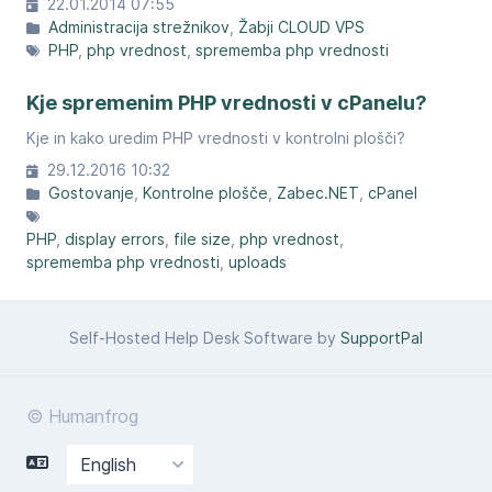
22.01.2014 07:55
Administracija strežnikov
Žabji CLOUD VPS
PHP
php vrednost
sprememba php vrednosti
Kje spremenim PHP vrednosti v cPanelu?
Kje in kako uredim PHP vrednosti v kontrolni plošči?
29.12.2016 10:32
Gostovanje
Kontrolne plošče
Zabec.NET
cPanel
PHP
display errors
file size
php vrednost
sprememba php vrednosti
uploads
Self-Hosted Help Desk Software by
SupportPal
© Humanfrog