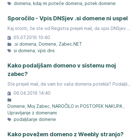
domena
kdaj mi poteče domena
potek domene
Sporočilo - Vpis DNSjev .si domene ni uspel
Kaj storiti, če ste od Registra prejeli mail, da vpis DNSjev za vašo domeno ni uspel.
05.07.2016 10:40
.si domena
Domene
Zabec.NET
si domena
vpis dns
Kako podaljšam domeno v sistemu moj
zabec?
Ste prejeli mail, da vam bo vaša domena potekla? Podaljšajte jo enostavno v mojem zabcu.
06.04.2016 14:40
Domene
Moj Zabec
NAROČILO in POSTOPEK NAKUPA
Upravljanje z domenami
podaljšanje domene
Kako povežem domeno z Weebly stranjo?