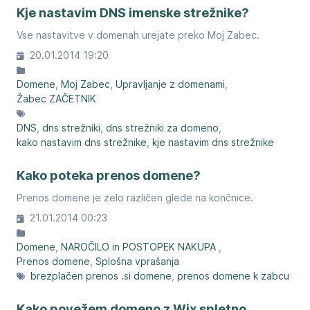
Kje nastavim DNS imenske strežnike?
Vse nastavitve v domenah urejate preko Moj Zabec.
20.01.2014 19:20
Domene
Moj Zabec
Upravljanje z domenami
Žabec ZAČETNIK
DNS
dns strežniki
dns strežniki za domeno
kako nastavim dns strežnike
kje nastavim dns strežnike
Kako poteka prenos domene?
Prenos domene je zelo različen glede na končnice.
21.01.2014 00:23
Domene
NAROČILO in POSTOPEK NAKUPA
Prenos domene
Splošna vprašanja
brezplačen prenos .si domene
prenos domene k zabcu
Kako povežem domeno z Wix spletno