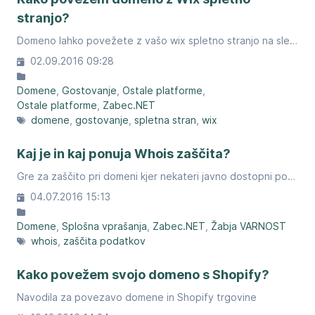
stranjo?
Domeno lahko povežete z vašo wix spletno stranjo na sledeči način.
02.09.2016 09:28
Domene
Gostovanje
Ostale platforme
Ostale platforme
Zabec.NET
domene
gostovanje
spletna stran
wix
Kaj je in kaj ponuja Whois zaščita?
Gre za zaščito pri domeni kjer nekateri javno dostopni podatki ob iskanju ostanejo skriti.
04.07.2016 15:13
Domene
Splošna vprašanja
Zabec.NET
Žabja VARNOST
whois
zaščita podatkov
Kako povežem svojo domeno s Shopify?
Navodila za povezavo domene in Shopify trgovine