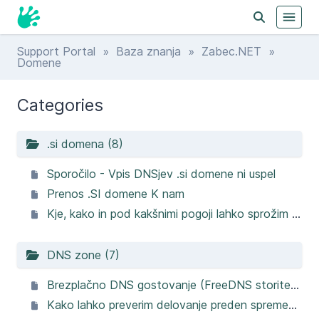
Support Portal
»
Baza znanja
»
Zabec.NET
»
Domene
Categories
.si domena (8)
Sporočilo - Vpis DNSjev .si domene ni uspel
Prenos .SI domene K nam
Kje, kako in pod kakšnimi pogoji lahko sprožim domenski spor za .si domeno?
DNS zone (7)
Brezplačno DNS gostovanje (FreeDNS storitev) - navodila za vklop in vnos zapisov
Kako lahko preverim delovanje preden spremenim DNS?