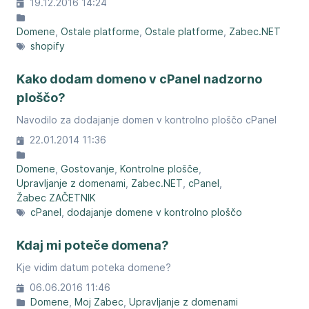
19.12.2016 14:24
Domene
Ostale platforme
Ostale platforme
Zabec.NET
shopify
Kako dodam domeno v cPanel nadzorno
ploščo?
Navodilo za dodajanje domen v kontrolno ploščo cPanel
22.01.2014 11:36
Domene
Gostovanje
Kontrolne plošče
Upravljanje z domenami
Zabec.NET
cPanel
Žabec ZAČETNIK
cPanel
dodajanje domene v kontrolno ploščo
Kdaj mi poteče domena?
Kje vidim datum poteka domene?
06.06.2016 11:46
Domene
Moj Zabec
Upravljanje z domenami