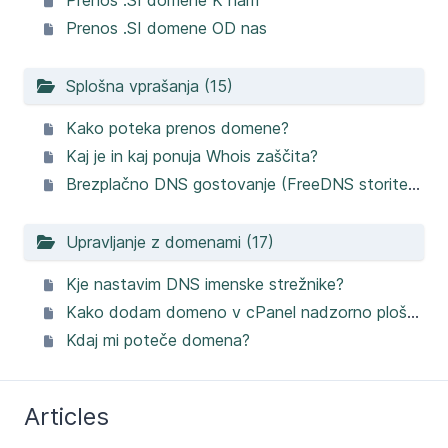
Prenos .SI domene K nam
Prenos .SI domene OD nas
Splošna vprašanja (15)
Kako poteka prenos domene?
Kaj je in kaj ponuja Whois zaščita?
Brezplačno DNS gostovanje (FreeDNS storitev) - navodila za vklop in vnos zapisov
Upravljanje z domenami (17)
Kje nastavim DNS imenske strežnike?
Kako dodam domeno v cPanel nadzorno ploščo?
Kdaj mi poteče domena?
Articles