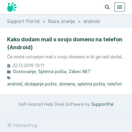
Support Portal
»
Baza znanja
» android
Kako dodam mail s svojo domeno na telefon
(Android)
Če imate ustvarjen mail s svojo domeno in bi ga radi dodali na telefon, sledite navodilom.
22.12.2016 13:11
Gostovanje
Spletna pošta
Zabec.NET
android
dodajanje pošte
domena
spletna pošta
telefon
Self-Hosted Help Desk Software by
SupportPal
© Humanfrog