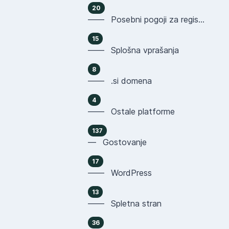
20
—— Posebni pogoji za registracijo domen
15
—— Splošna vprašanja
8
—— .si domena
4
—— Ostale platforme
137
— Gostovanje
17
—— WordPress
13
—— Spletna stran
36