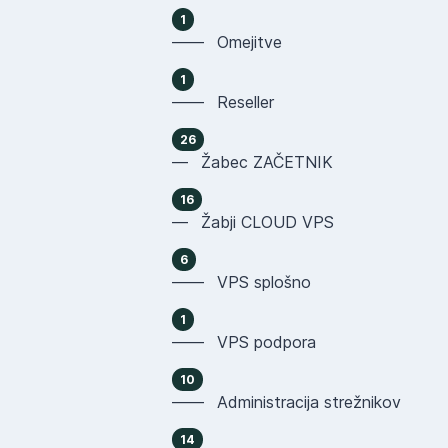
1
—— Omejitve
1
—— Reseller
26
— Žabec ZAČETNIK
16
— Žabji CLOUD VPS
6
—— VPS splošno
1
—— VPS podpora
10
—— Administracija strežnikov
14