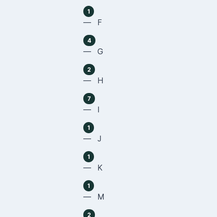
1
— F
4
— G
2
— H
7
— I
1
— J
1
— K
1
— M
2