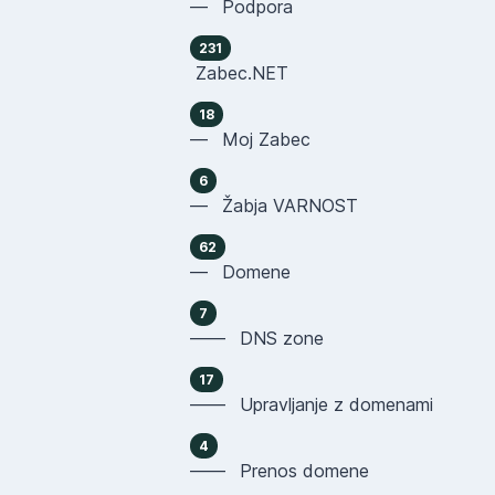
— Podpora
231
Zabec.NET
18
— Moj Zabec
6
— Žabja VARNOST
62
— Domene
7
—— DNS zone
17
—— Upravljanje z domenami
4
—— Prenos domene