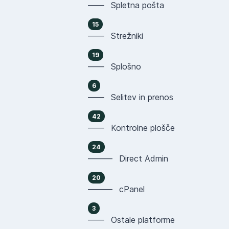
—— Spletna pošta
15
—— Strežniki
19
—— Splošno
6
—— Selitev in prenos
42
—— Kontrolne plošče
24
——— Direct Admin
20
——— cPanel
3
—— Ostale platforme