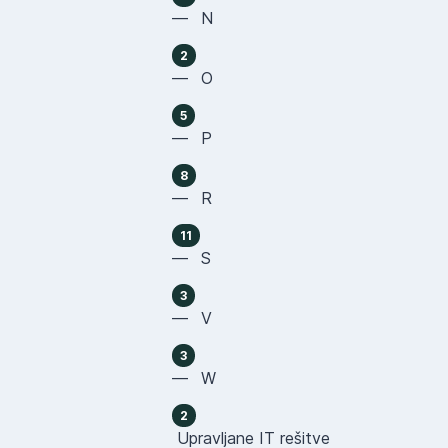
— N
2
— O
5
— P
8
— R
11
— S
3
— V
3
— W
2
Upravljane IT rešitve