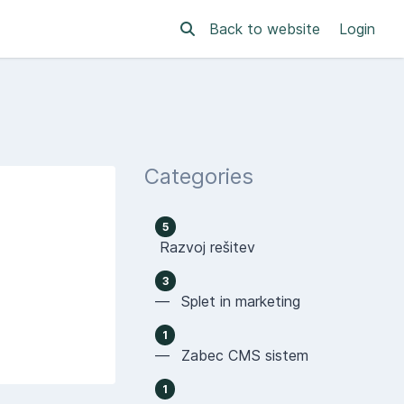
Back to website
Login
Categories
5
Razvoj rešitev
3
— Splet in marketing
1
— Zabec CMS sistem
1