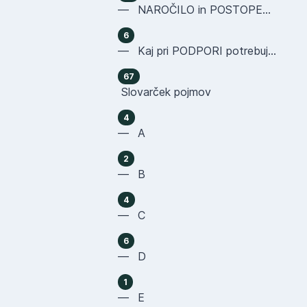
— NAROČILO in POSTOPEK NAKUPA
6
— Kaj pri PODPORI potrebujemo OD VAS
67
Slovarček pojmov
4
— A
2
— B
4
— C
6
— D
1
— E