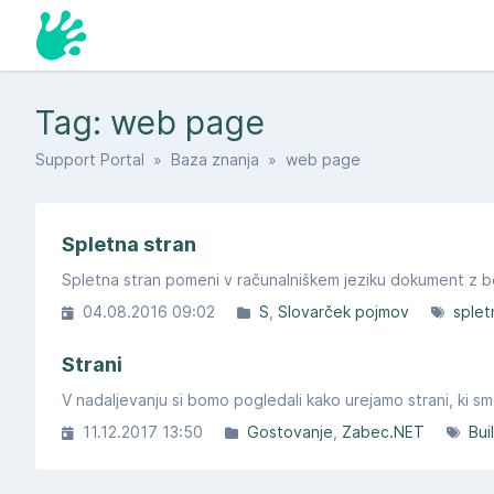
Tag: web page
Support Portal
»
Baza znanja
» web page
Spletna stran
Spletna stran pomeni v računalniškem jeziku dokument z bes
04.08.2016 09:02
S
Slovarček pojmov
splet
Strani
V nadaljevanju si bomo pogledali kako urejamo strani, ki s
11.12.2017 13:50
Gostovanje
Zabec.NET
Bui