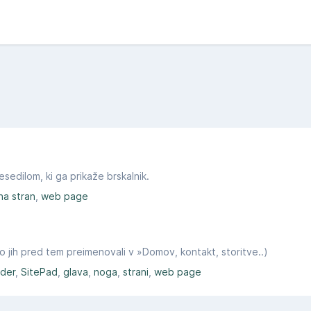
edilom, ki ga prikaže brskalnik.
na stran
web page
mo jih pred tem preimenovali v »Domov, kontakt, storitve..)
lder
SitePad
glava
noga
strani
web page