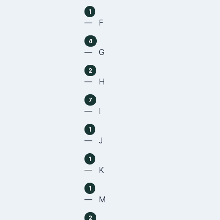
1
— F
4
— G
2
— H
7
— I
1
— J
1
— K
1
— M
2