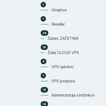
1
—— Omejitve
1
—— Reseller
26
— Žabec ZAČETNIK
16
— Žabji CLOUD VPS
6
—— VPS splošno
1
—— VPS podpora
10
—— Administracija strežnikov
14