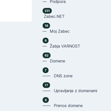
— Podpora
231
Zabec.NET
18
— Moj Zabec
6
— Žabja VARNOST
62
— Domene
7
—— DNS zone
17
—— Upravljanje z domenami
4
—— Prenos domene