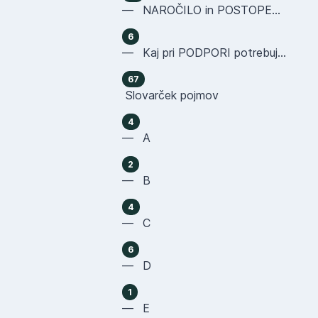
— NAROČILO in POSTOPEK NAKUPA
6
— Kaj pri PODPORI potrebujemo OD VAS
67
Slovarček pojmov
4
— A
2
— B
4
— C
6
— D
1
— E