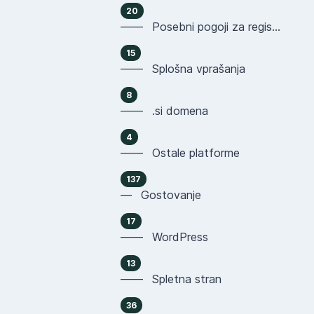
20
—— Posebni pogoji za registracijo domen
15
—— Splošna vprašanja
8
—— .si domena
4
—— Ostale platforme
137
— Gostovanje
17
—— WordPress
13
—— Spletna stran
36