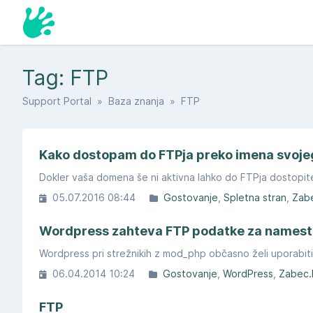
Tag: FTP
Support Portal
»
Baza znanja
» FTP
Kako dostopam do FTPja preko imena svoje
Dokler vaša domena še ni aktivna lahko do FTPja dostopit
05.07.2016 08:44
Gostovanje
Spletna stran
Zab
Wordpress zahteva FTP podatke za namestit
Wordpress pri strežnikih z mod_php občasno želi uporabiti F
06.04.2014 10:24
Gostovanje
WordPress
Zabec
FTP