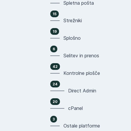
—— Spletna pošta
15
—— Strežniki
19
—— Splošno
6
—— Selitev in prenos
42
—— Kontrolne plošče
24
——— Direct Admin
20
——— cPanel
3
—— Ostale platforme