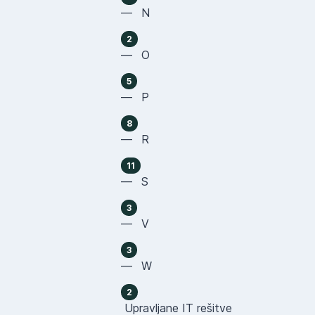
— N
2
— O
5
— P
8
— R
11
— S
3
— V
3
— W
2
Upravljane IT rešitve