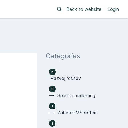
Back to website
Login
Categories
5
Razvoj rešitev
3
— Splet in marketing
1
— Zabec CMS sistem
1