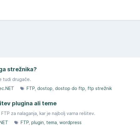
ga strežnika?
e tudi drugače.
ec.NET
FTP
dostop
dostop do ftp
ftp strežnik
ev plugina ali teme
TP za nalaganja, kar je najbolj varna rešitev.
.NET
FTP
plugin
tema
wordpress