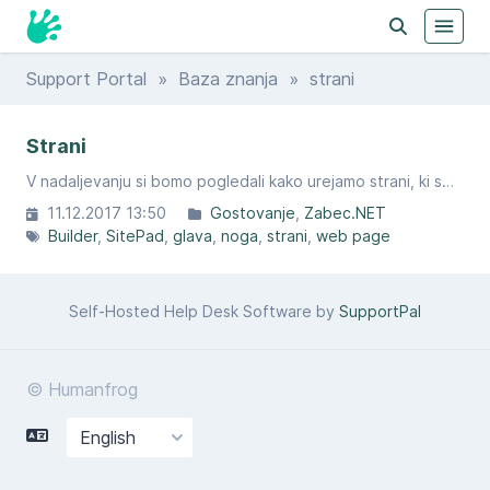
Support Portal
»
Baza znanja
» strani
Strani
V nadaljevanju si bomo pogledali kako urejamo strani, ki smo jih pred tem preimenovali v »Domov, kontakt, storitve..)
11.12.2017 13:50
Gostovanje
Zabec.NET
Builder
SitePad
glava
noga
strani
web page
Self-Hosted Help Desk Software by
SupportPal
© Humanfrog