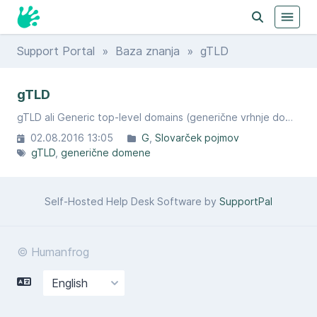
Support Portal
»
Baza znanja
» gTLD
gTLD
gTLD ali Generic top-level domains​ (generične vrhnje domene) so ena od kategorij vrhnjih domen, ki jih vzdržuje IANA.
02.08.2016 13:05
G
Slovarček pojmov
gTLD
generične domene
Self-Hosted Help Desk Software by
SupportPal
© Humanfrog