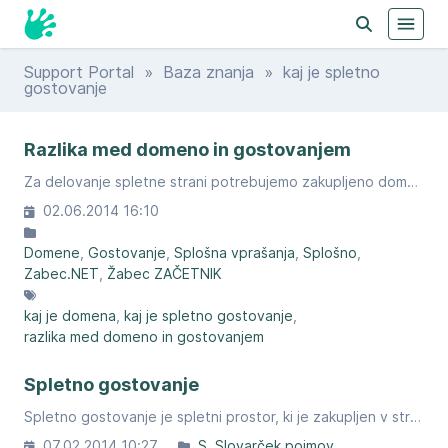
Support Portal
»
Baza znanja
» kaj je spletno
gostovanje
Razlika med domeno in gostovanjem
Za delovanje spletne strani potrebujemo zakupljeno domeno in gostovanje vendar sta to dve različni storitvi.
02.06.2014 16:10
Domene
Gostovanje
Splošna vprašanja
Splošno
Zabec.NET
Žabec ZAČETNIK
kaj je domena
kaj je spletno gostovanje
razlika med domeno in gostovanjem
Spletno gostovanje
Spletno gostovanje je spletni prostor, ki je zakupljen v strežniku.
07.02.2014 10:27
S
Slovarček pojmov