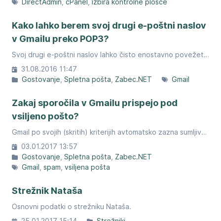
DirectAdmin
cPanel
izbira kontrolne plošče
Kako lahko berem svoj drugi e-poštni naslov
v Gmailu preko POP3?
Svoj drugi e-poštni naslov lahko čisto enostavno povežete z Gmailom. Sledite navodilom.
31.08.2016 11:47
Gostovanje
Spletna pošta
Zabec.NET
Gmail
Zakaj sporočila v Gmailu prispejo pod
vsiljeno pošto?
Gmail po svojih (skritih) kriterijih avtomatsko zazna sumljivo pošto in jo uvrsti pod mapo Vsiljena pošta.
03.01.2017 13:57
Gostovanje
Spletna pošta
Zabec.NET
Gmail
spam
vsiljena pošta
Strežnik Nataša
Osnovni podatki o strežniku Nataša.
25.01.2017 15:14
Strežniki