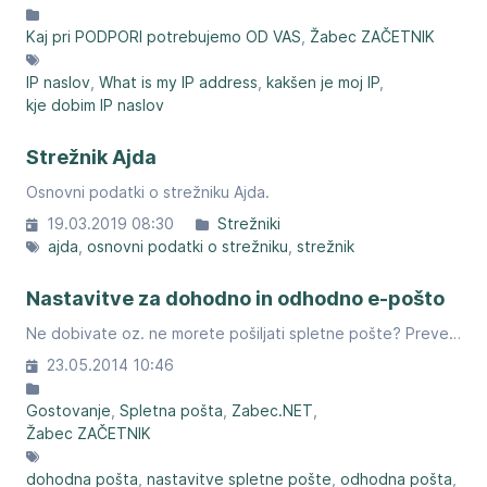
Kaj pri PODPORI potrebujemo OD VAS
Žabec ZAČETNIK
IP naslov
What is my IP address
kakšen je moj IP
kje dobim IP naslov
Strežnik Ajda
Osnovni podatki o strežniku Ajda.
19.03.2019 08:30
Strežniki
ajda
osnovni podatki o strežniku
strežnik
Nastavitve za dohodno in odhodno e-pošto
Ne dobivate oz. ne morete pošiljati spletne pošte? Preverite ali so vaše nastavitve pravilne.
23.05.2014 10:46
Gostovanje
Spletna pošta
Zabec.NET
Žabec ZAČETNIK
dohodna pošta
nastavitve spletne pošte
odhodna pošta