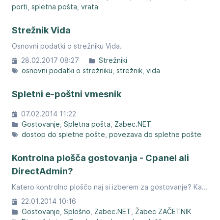
porti
spletna pošta
vrata
Strežnik Vida
Osnovni podatki o strežniku Vida.
28.02.2017 08:27
Strežniki
osnovni podatki o strežniku
strežnik
vida
Spletni e-poštni vmesnik
07.02.2014 11:22
Gostovanje
Spletna pošta
Zabec.NET
dostop do spletne pošte
povezava do spletne pošte
Kontrolna plošča gostovanja - Cpanel ali
DirectAdmin?
Katero kontrolno ploščo naj si izberem za gostovanje? Kakšne so razlike?
22.01.2014 10:16
Gostovanje
Splošno
Zabec.NET
Žabec ZAČETNIK