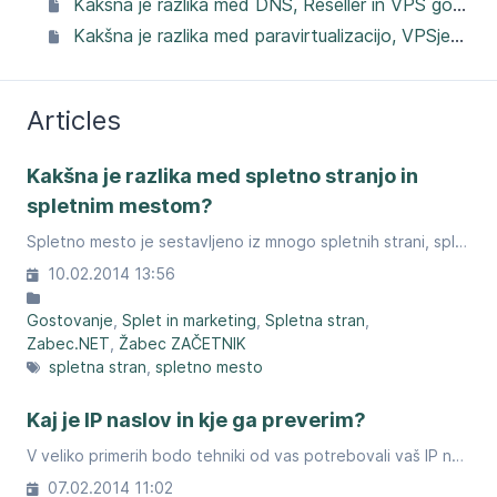
Kakšna je razlika med DNS, Reseller in VPS gostovanjem?
Kakšna je razlika med paravirtualizacijo, VPSjem in Cloud VPSjem?
Articles
Kakšna je razlika med spletno stranjo in
spletnim mestom?
Spletno mesto je sestavljeno iz mnogo spletnih strani, spletna stran pa je dokument z besedilom, ki ga pokaže spletni brskalnik.
10.02.2014 13:56
Gostovanje
Splet in marketing
Spletna stran
Zabec.NET
Žabec ZAČETNIK
spletna stran
spletno mesto
Kaj je IP naslov in kje ga preverim?
V veliko primerih bodo tehniki od vas potrebovali vaš IP naslov. Kje ga dobite?
07.02.2014 11:02