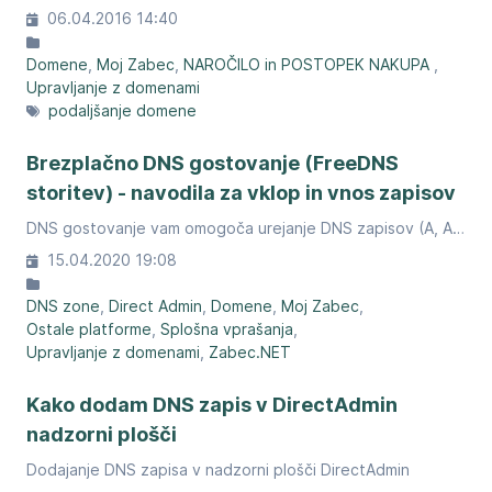
06.04.2016 14:40
Domene
Moj Zabec
NAROČILO in POSTOPEK NAKUPA
Upravljanje z domenami
podaljšanje domene
Brezplačno DNS gostovanje (FreeDNS
storitev) - navodila za vklop in vnos zapisov
DNS gostovanje vam omogoča urejanje DNS zapisov (A, AAAA, CNAME, MX, TXT, SRV, ...) in usmeritev domene na želen IP. Uporabite ga lahko npr. za povezavo vaše domene s stranji, ki ste jo izdelali z spletnimi orodji (npr. Shopify, Squarespace, Wix,...).
15.04.2020 19:08
DNS zone
Direct Admin
Domene
Moj Zabec
Ostale platforme
Splošna vprašanja
Upravljanje z domenami
Zabec.NET
Kako dodam DNS zapis v DirectAdmin
nadzorni plošči
Dodajanje DNS zapisa v nadzorni plošči DirectAdmin