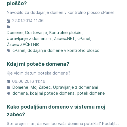
ploščo?
Navodilo za dodajanje domen v kontrolno ploščo cPanel
22.01.2014 11:36
Domene
Gostovanje
Kontrolne plošče
Upravljanje z domenami
Zabec.NET
cPanel
Žabec ZAČETNIK
cPanel
dodajanje domene v kontrolno ploščo
Kdaj mi poteče domena?
Kje vidim datum poteka domene?
06.06.2016 11:46
Domene
Moj Zabec
Upravljanje z domenami
domena
kdaj mi poteče domena
potek domene
Kako podaljšam domeno v sistemu moj
zabec?
Ste prejeli mail, da vam bo vaša domena potekla? Podaljšajte jo enostavno v mojem zabcu.