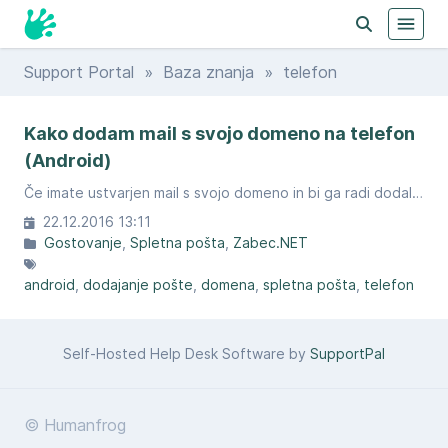
Support Portal
»
Baza znanja
» telefon
Kako dodam mail s svojo domeno na telefon
(Android)
Če imate ustvarjen mail s svojo domeno in bi ga radi dodali na telefon, sledite navodilom.
22.12.2016 13:11
Gostovanje
Spletna pošta
Zabec.NET
android
dodajanje pošte
domena
spletna pošta
telefon
Self-Hosted Help Desk Software by
SupportPal
© Humanfrog