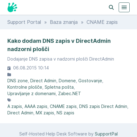
Support Portal
»
Baza znanja
» CNAME zapis
Kako dodam DNS zapis v DirectAdmin
nadzorni plošči
Dodajanje DNS zapisa v nadzorni plošči DirectAdmin
06.08.2015 10:14
DNS zone
Direct Admin
Domene
Gostovanje
Kontrolne plošče
Spletna pošta
Upravljanje z domenami
Zabec.NET
A zapis
AAAA zapis
CNAME zapis
DNS zapis Direct Admin
Direct Admin
MX zapis
NS zapis
Self-Hosted Help Desk Software by
SupportPal