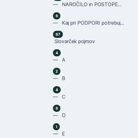
— NAROČILO in POSTOPEK NAKUPA
6
— Kaj pri PODPORI potrebujemo OD VAS
67
Slovarček pojmov
4
— A
2
— B
4
— C
6
— D
1
— E