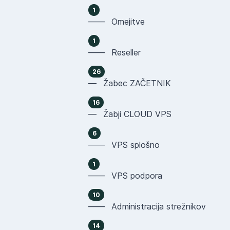
1
—— Omejitve
1
—— Reseller
26
— Žabec ZAČETNIK
16
— Žabji CLOUD VPS
6
—— VPS splošno
1
—— VPS podpora
10
—— Administracija strežnikov
14