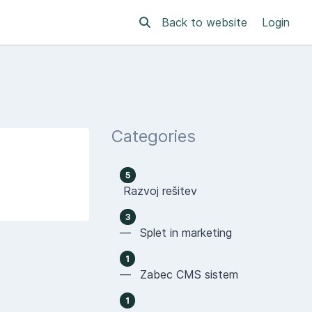
Back to website
Login
Categories
5
Razvoj rešitev
3
— Splet in marketing
1
— Zabec CMS sistem
1