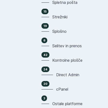
—— Spletna pošta
15
—— Strežniki
19
—— Splošno
6
—— Selitev in prenos
42
—— Kontrolne plošče
24
——— Direct Admin
20
——— cPanel
3
—— Ostale platforme