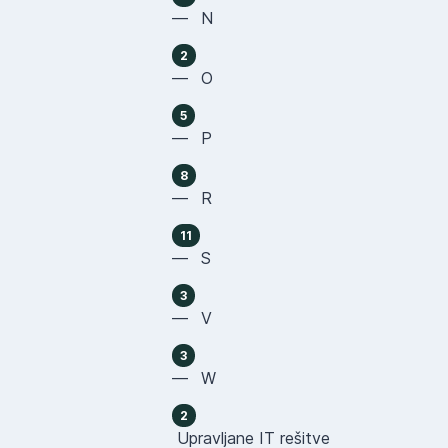
— N
2
— O
5
— P
8
— R
11
— S
3
— V
3
— W
2
Upravljane IT rešitve