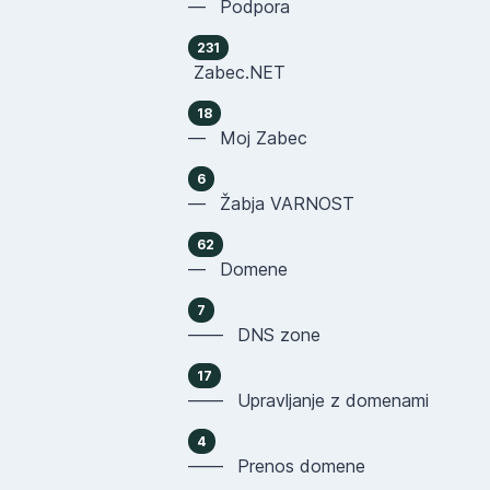
— Podpora
231
Zabec.NET
18
— Moj Zabec
6
— Žabja VARNOST
62
— Domene
7
—— DNS zone
17
—— Upravljanje z domenami
4
—— Prenos domene