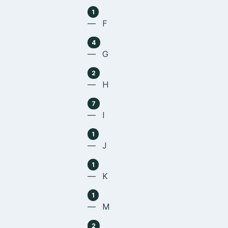
1
— F
4
— G
2
— H
7
— I
1
— J
1
— K
1
— M
2