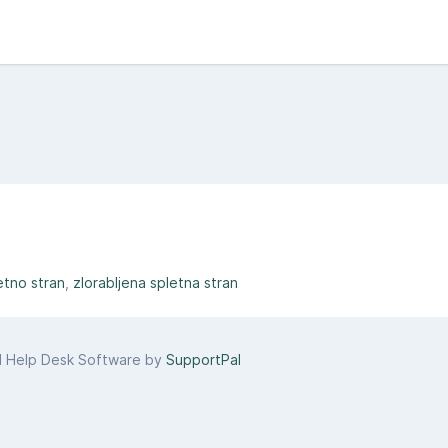
etno stran
zlorabljena spletna stran
d Help Desk Software by
SupportPal