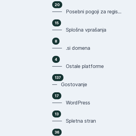
20
—— Posebni pogoji za registracijo domen
15
—— Splošna vprašanja
8
—— .si domena
4
—— Ostale platforme
137
— Gostovanje
17
—— WordPress
13
—— Spletna stran
36