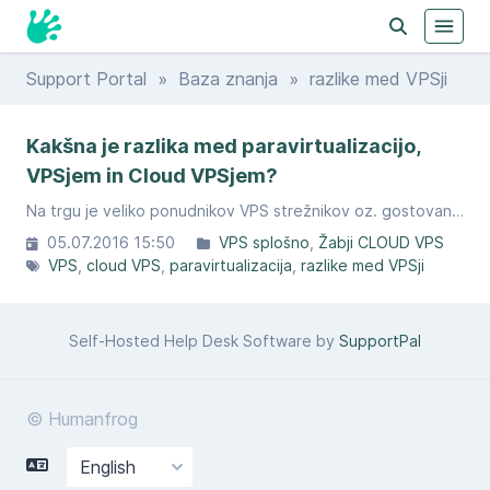
Support Portal
»
Baza znanja
» razlike med VPSji
Kakšna je razlika med paravirtualizacijo,
VPSjem in Cloud VPSjem?
Na trgu je veliko ponudnikov VPS strežnikov oz. gostovanj, pa vendar je potrebno pogledati tudi razliko med samimi VPSji.
05.07.2016 15:50
VPS splošno
Žabji CLOUD VPS
VPS
cloud VPS
paravirtualizacija
razlike med VPSji
Self-Hosted Help Desk Software by
SupportPal
© Humanfrog