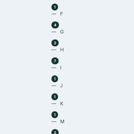
1
— F
4
— G
2
— H
7
— I
1
— J
1
— K
1
— M
2