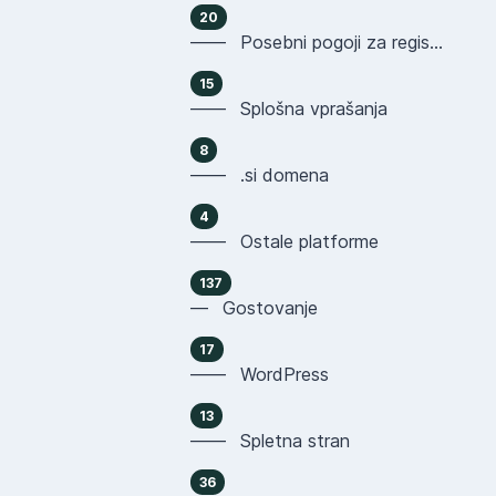
20
—— Posebni pogoji za registracijo domen
15
—— Splošna vprašanja
8
—— .si domena
4
—— Ostale platforme
137
— Gostovanje
17
—— WordPress
13
—— Spletna stran
36