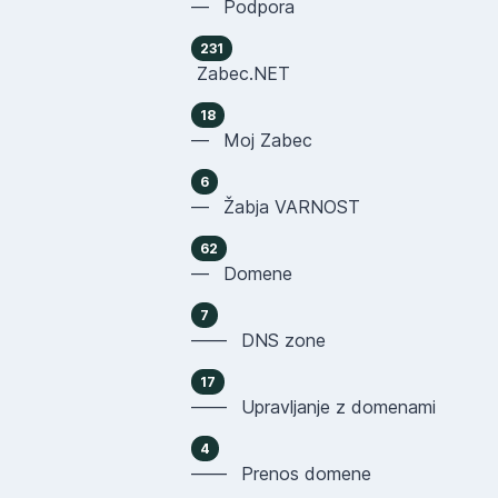
— Podpora
231
Zabec.NET
18
— Moj Zabec
6
— Žabja VARNOST
62
— Domene
7
—— DNS zone
17
—— Upravljanje z domenami
4
—— Prenos domene