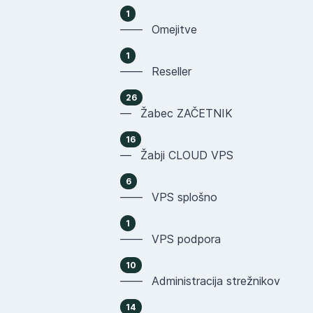
1
—— Omejitve
1
—— Reseller
26
— Žabec ZAČETNIK
16
— Žabji CLOUD VPS
6
—— VPS splošno
1
—— VPS podpora
10
—— Administracija strežnikov
14