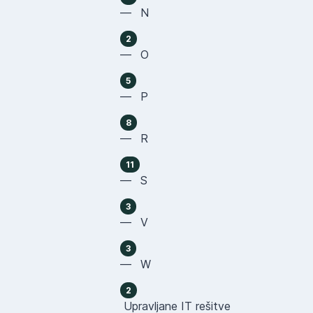
— N
2
— O
5
— P
8
— R
11
— S
3
— V
3
— W
2
Upravljane IT rešitve