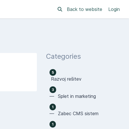
Back to website
Login
Categories
5
Razvoj rešitev
3
— Splet in marketing
1
— Zabec CMS sistem
1