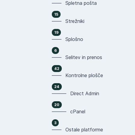
—— Spletna pošta
15
—— Strežniki
19
—— Splošno
6
—— Selitev in prenos
42
—— Kontrolne plošče
24
——— Direct Admin
20
——— cPanel
3
—— Ostale platforme