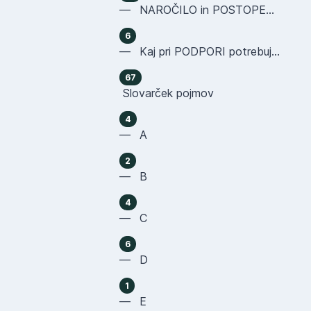
— NAROČILO in POSTOPEK NAKUPA
6
— Kaj pri PODPORI potrebujemo OD VAS
67
Slovarček pojmov
4
— A
2
— B
4
— C
6
— D
1
— E