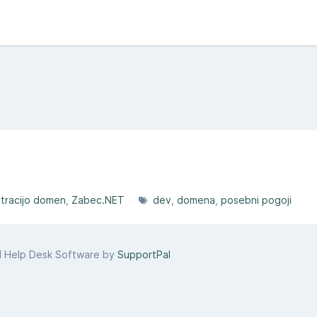
stracijo domen
Zabec.NET
dev
domena
posebni pogoji
d Help Desk Software by
SupportPal