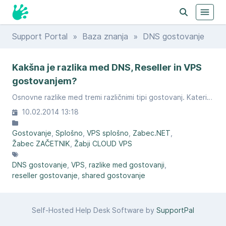
Support Portal
»
Baza znanja
» DNS gostovanje
Kakšna je razlika med DNS, Reseller in VPS
gostovanjem?
Osnovne razlike med tremi različnimi tipi gostovanj. Kateri je nabolj primeren za vas?
10.02.2014 13:18
Gostovanje
Splošno
VPS splošno
Zabec.NET
Žabec ZAČETNIK
Žabji CLOUD VPS
DNS gostovanje
VPS
razlike med gostovanji
reseller gostovanje
shared gostovanje
Self-Hosted Help Desk Software by
SupportPal