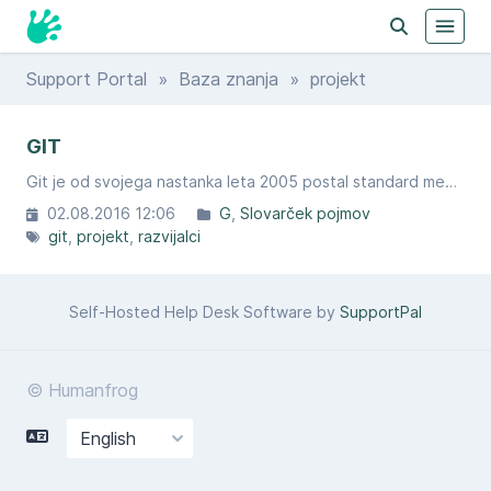
Support Portal
»
Baza znanja
» projekt
GIT
Git je od svojega nastanka leta 2005 postal standard med sistemi za nadzor različic.
02.08.2016 12:06
G
Slovarček pojmov
git
projekt
razvijalci
Self-Hosted Help Desk Software by
SupportPal
© Humanfrog