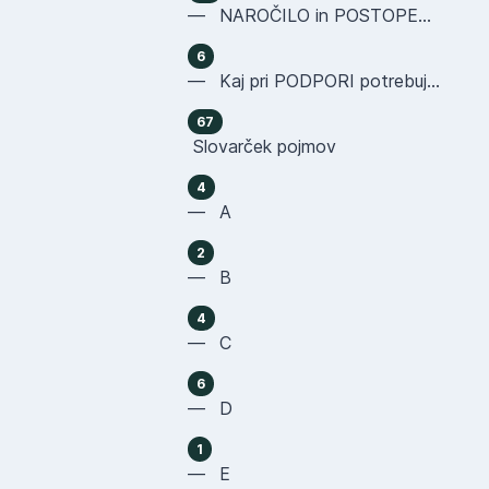
— NAROČILO in POSTOPEK NAKUPA
6
— Kaj pri PODPORI potrebujemo OD VAS
67
Slovarček pojmov
4
— A
2
— B
4
— C
6
— D
1
— E