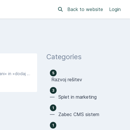
Back to website
Login
Categories
5
Če želimo dodeliti podstran naši obstoječi strani na levi strani izberemo opcijo »Strani«. Prikažete se nam dve opciji, »vse strani« in »dodaj novo«. Tokrat bomo izbrali »dodaj novo«.​
Razvoj rešitev
3
— Splet in marketing
1
— Zabec CMS sistem
1