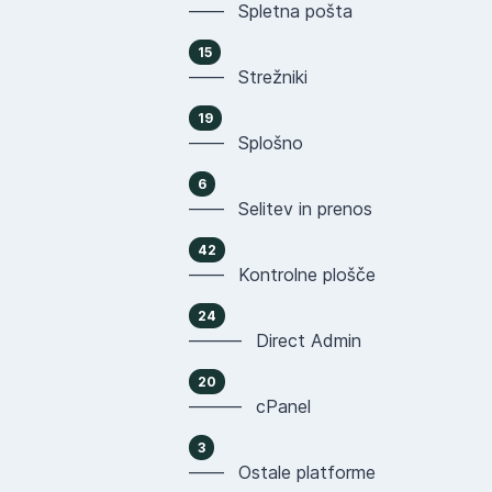
—— Spletna pošta
15
—— Strežniki
19
—— Splošno
6
—— Selitev in prenos
42
—— Kontrolne plošče
24
——— Direct Admin
20
——— cPanel
3
—— Ostale platforme