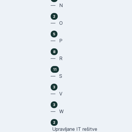
— N
2
— O
5
— P
8
— R
11
— S
3
— V
3
— W
2
Upravljane IT rešitve