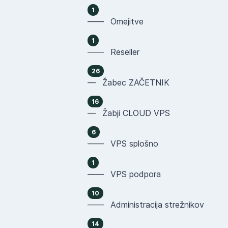
1
—— Omejitve
1
—— Reseller
26
— Žabec ZAČETNIK
16
— Žabji CLOUD VPS
6
—— VPS splošno
1
—— VPS podpora
10
—— Administracija strežnikov
14