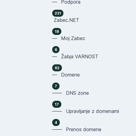
— Podpora
231
Zabec.NET
18
— Moj Zabec
6
— Žabja VARNOST
62
— Domene
7
—— DNS zone
17
—— Upravljanje z domenami
4
—— Prenos domene