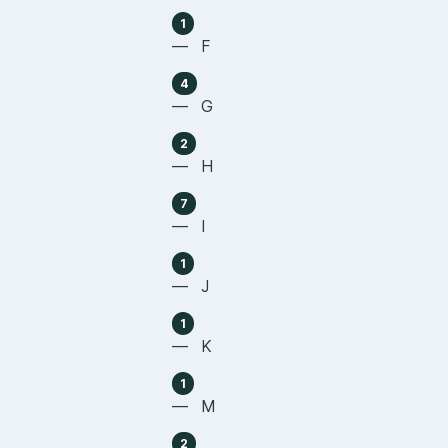
1
— F
4
— G
2
— H
7
— I
1
— J
1
— K
1
— M
2