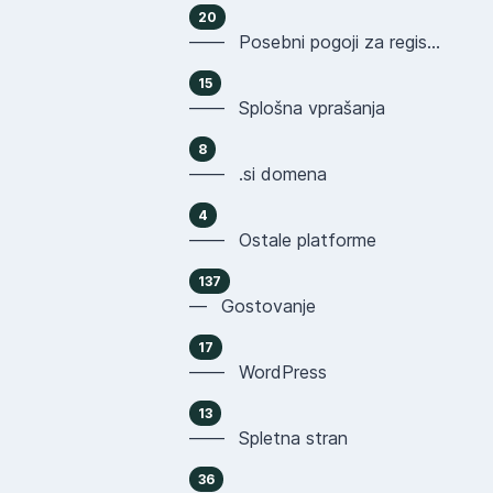
20
—— Posebni pogoji za registracijo domen
15
—— Splošna vprašanja
8
—— .si domena
4
—— Ostale platforme
137
— Gostovanje
17
—— WordPress
13
—— Spletna stran
36