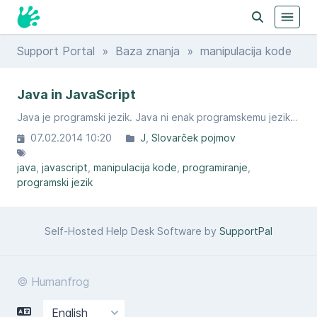
Support Portal
»
Baza znanja
» manipulacija kode
Java in JavaScript
Java je programski jezik. Java ni enak programskemu jeziku JavaScript, čeprav slednji nosi del imena.
07.02.2014 10:20
J
Slovarček pojmov
java
javascript
manipulacija kode
programiranje
programski jezik
Self-Hosted Help Desk Software by
SupportPal
© Humanfrog