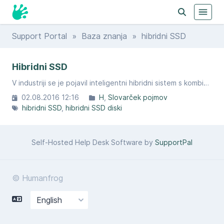
Support Portal
»
Baza znanja
» hibridni SSD
Hibridni SSD
V industriji se je pojavil inteligentni hibridni sistem s kombinacijo SSD in klasičnih, vrtečih, diskov.
02.08.2016 12:16
H
Slovarček pojmov
hibridni SSD
hibridni SSD diski
Self-Hosted Help Desk Software by
SupportPal
© Humanfrog