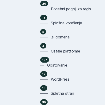
20
—— Posebni pogoji za registracijo domen
15
—— Splošna vprašanja
8
—— .si domena
4
—— Ostale platforme
137
— Gostovanje
17
—— WordPress
13
—— Spletna stran
36