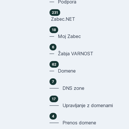
— Podpora
231
Zabec.NET
18
— Moj Zabec
6
— Žabja VARNOST
62
— Domene
7
—— DNS zone
17
—— Upravljanje z domenami
4
—— Prenos domene