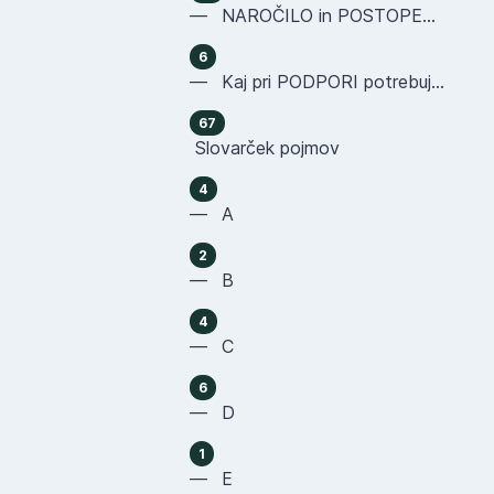
— NAROČILO in POSTOPEK NAKUPA
6
— Kaj pri PODPORI potrebujemo OD VAS
67
Slovarček pojmov
4
— A
2
— B
4
— C
6
— D
1
— E