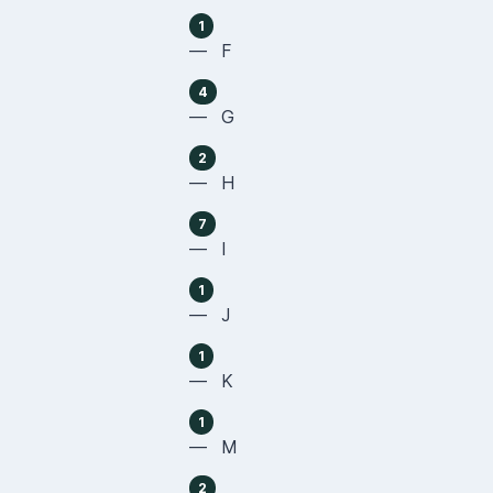
1
— F
4
— G
2
— H
7
— I
1
— J
1
— K
1
— M
2