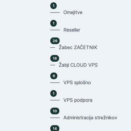
1
—— Omejitve
1
—— Reseller
26
— Žabec ZAČETNIK
16
— Žabji CLOUD VPS
6
—— VPS splošno
1
—— VPS podpora
10
—— Administracija strežnikov
14