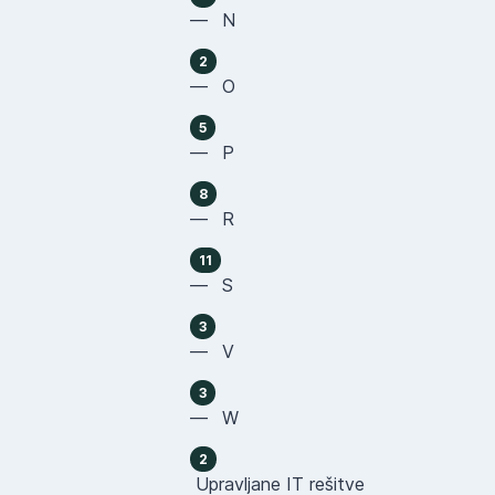
— N
2
— O
5
— P
8
— R
11
— S
3
— V
3
— W
2
Upravljane IT rešitve