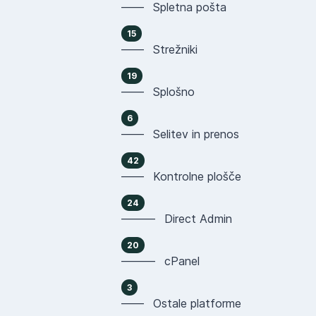
—— Spletna pošta
15
—— Strežniki
19
—— Splošno
6
—— Selitev in prenos
42
—— Kontrolne plošče
24
——— Direct Admin
20
——— cPanel
3
—— Ostale platforme