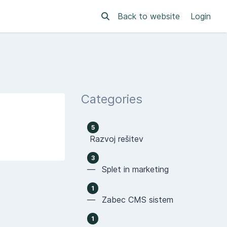
Back to website
Login
Categories
5
Razvoj rešitev
3
— Splet in marketing
1
— Zabec CMS sistem
1