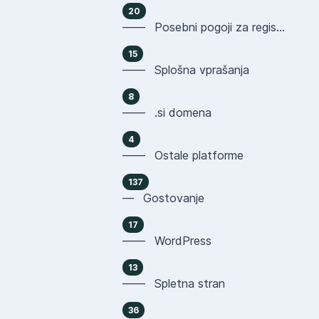
20
—— Posebni pogoji za registracijo domen
15
—— Splošna vprašanja
8
—— .si domena
4
—— Ostale platforme
137
— Gostovanje
17
—— WordPress
13
—— Spletna stran
36