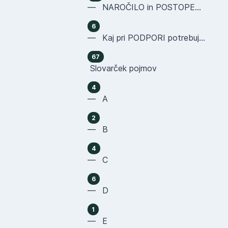
— NAROČILO in POSTOPEK NAKUPA
6
— Kaj pri PODPORI potrebujemo OD VAS
67
Slovarček pojmov
4
— A
2
— B
4
— C
6
— D
1
— E