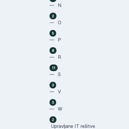
— N
2
— O
5
— P
8
— R
11
— S
3
— V
3
— W
2
Upravljane IT rešitve