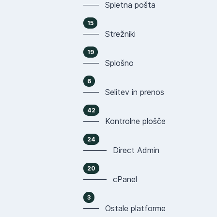
—— Spletna pošta
15
—— Strežniki
19
—— Splošno
6
—— Selitev in prenos
42
—— Kontrolne plošče
24
——— Direct Admin
20
——— cPanel
3
—— Ostale platforme