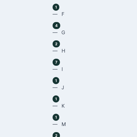
1
— F
4
— G
2
— H
7
— I
1
— J
1
— K
1
— M
2