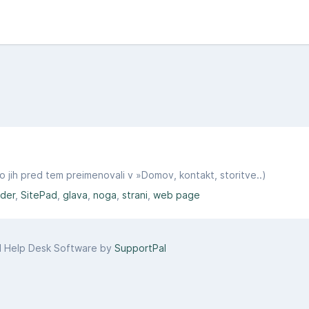
mo jih pred tem preimenovali v »Domov, kontakt, storitve..)
lder
SitePad
glava
noga
strani
web page
d Help Desk Software by
SupportPal