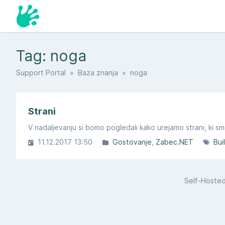
Tag: noga
Support Portal
»
Baza znanja
» noga
Strani
V nadaljevanju si bomo pogledali kako urejamo strani, ki s
11.12.2017 13:50
Gostovanje
Zabec.NET
Bui
Self-Hoste