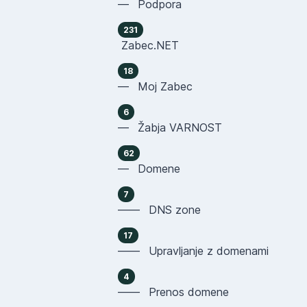
— Podpora
231
Zabec.NET
18
— Moj Zabec
6
— Žabja VARNOST
62
— Domene
7
—— DNS zone
17
—— Upravljanje z domenami
4
—— Prenos domene