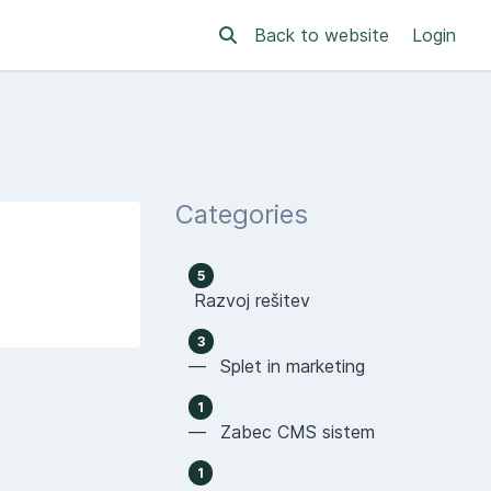
Back to website
Login
Categories
5
Razvoj rešitev
3
— Splet in marketing
1
— Zabec CMS sistem
1