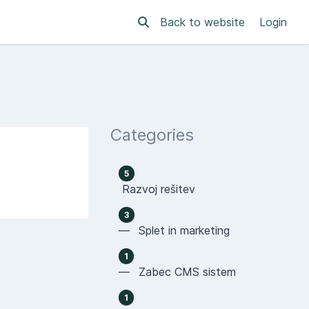
Back to website
Login
Categories
5
Razvoj rešitev
3
— Splet in marketing
1
— Zabec CMS sistem
1