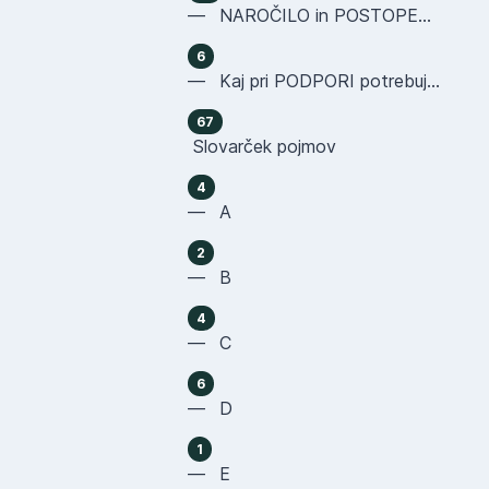
— NAROČILO in POSTOPEK NAKUPA
6
— Kaj pri PODPORI potrebujemo OD VAS
67
Slovarček pojmov
4
— A
2
— B
4
— C
6
— D
1
— E