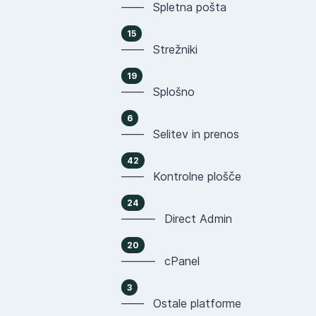
—— Spletna pošta
15
—— Strežniki
19
—— Splošno
6
—— Selitev in prenos
42
—— Kontrolne plošče
24
——— Direct Admin
20
——— cPanel
3
—— Ostale platforme