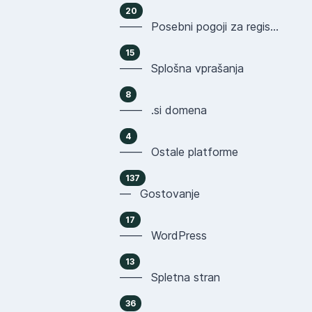
20
—— Posebni pogoji za registracijo domen
15
—— Splošna vprašanja
8
—— .si domena
4
—— Ostale platforme
137
— Gostovanje
17
—— WordPress
13
—— Spletna stran
36