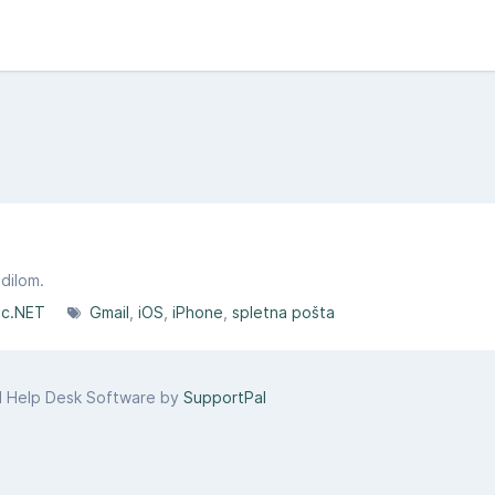
dilom.
c.NET
Gmail
iOS
iPhone
spletna pošta
d Help Desk Software by
SupportPal