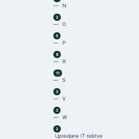
— N
2
— O
5
— P
8
— R
11
— S
3
— V
3
— W
2
Upravljane IT rešitve