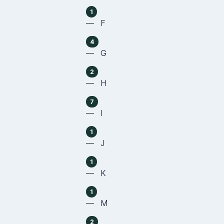
1
— F
4
— G
2
— H
7
— I
1
— J
1
— K
1
— M
2