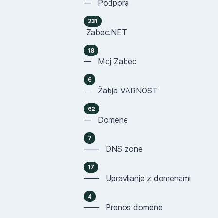
— Podpora
231
Zabec.NET
18
— Moj Zabec
6
— Žabja VARNOST
62
— Domene
7
—— DNS zone
17
—— Upravljanje z domenami
4
—— Prenos domene