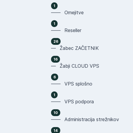
1
—— Omejitve
1
—— Reseller
26
— Žabec ZAČETNIK
16
— Žabji CLOUD VPS
6
—— VPS splošno
1
—— VPS podpora
10
—— Administracija strežnikov
14