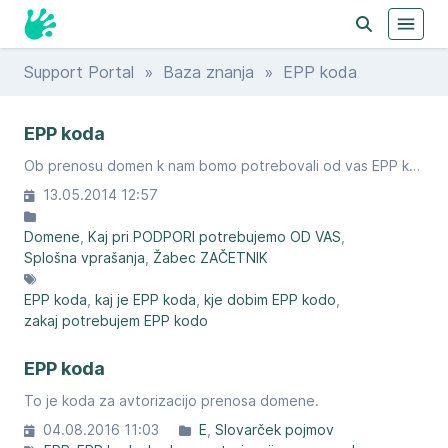
Support Portal
»
Baza znanja
» EPP koda
EPP koda
Ob prenosu domen k nam bomo potrebovali od vas EPP kodo.
13.05.2014 12:57
Domene
Kaj pri PODPORI potrebujemo OD VAS
Splošna vprašanja
Žabec ZAČETNIK
EPP koda
kaj je EPP koda
kje dobim EPP kodo
zakaj potrebujem EPP kodo
EPP koda
To je koda za avtorizacijo prenosa domene.​
04.08.2016 11:03
E
Slovarček pojmov