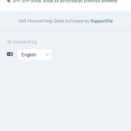
EPP
EPP koda
koda za avtorizacijo prenosa domene
Self-Hosted Help Desk Software by
SupportPal
© Humanfrog