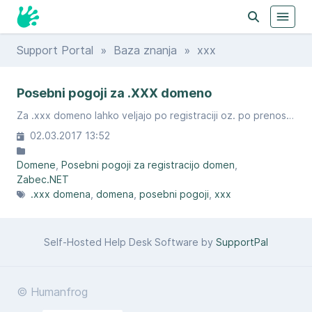
Support Portal
»
Baza znanja
» xxx
Posebni pogoji za .XXX domeno
Za .xxx domeno lahko veljajo po registraciji oz. po prenosu posebni pogoji.
02.03.2017 13:52
Domene
Posebni pogoji za registracijo domen
Zabec.NET
.xxx domena
domena
posebni pogoji
xxx
Self-Hosted Help Desk Software by
SupportPal
© Humanfrog