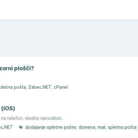
zorni plošči?
.
pletna pošta
Zabec.NET
cPanel
 (iOS)
 na telefon, sledite navodilom.
ec.NET
dodajanje spletne pošte
domena
mail
spletna pošta