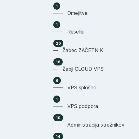
1
—— Omejitve
1
—— Reseller
26
— Žabec ZAČETNIK
16
— Žabji CLOUD VPS
6
—— VPS splošno
1
—— VPS podpora
10
—— Administracija strežnikov
14