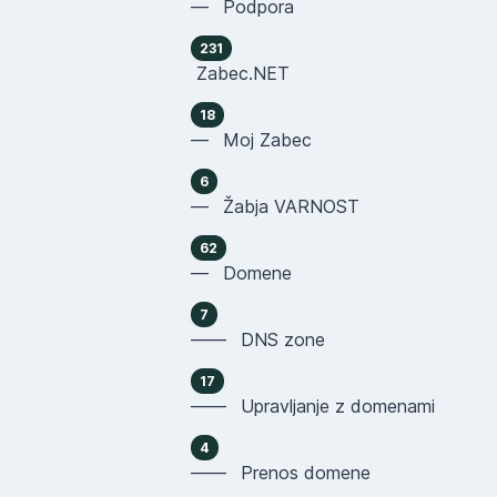
— Podpora
231
Zabec.NET
18
— Moj Zabec
6
— Žabja VARNOST
62
— Domene
7
—— DNS zone
17
—— Upravljanje z domenami
4
—— Prenos domene