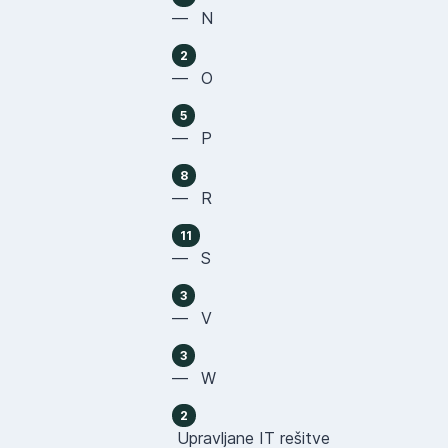
— N
2
— O
5
— P
8
— R
11
— S
3
— V
3
— W
2
Upravljane IT rešitve