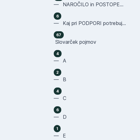
— NAROČILO in POSTOPEK NAKUPA
6
— Kaj pri PODPORI potrebujemo OD VAS
67
Slovarček pojmov
4
— A
2
— B
4
— C
6
— D
1
— E