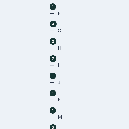
1
— F
4
— G
2
— H
7
— I
1
— J
1
— K
1
— M
2