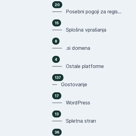
20
—— Posebni pogoji za registracijo domen
15
—— Splošna vprašanja
8
—— .si domena
4
—— Ostale platforme
137
— Gostovanje
17
—— WordPress
13
—— Spletna stran
36