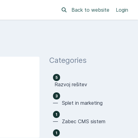
Back to website
Login
Categories
5
Razvoj rešitev
3
— Splet in marketing
1
— Zabec CMS sistem
1