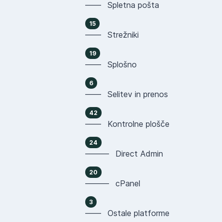
—— Spletna pošta
15
—— Strežniki
19
—— Splošno
6
—— Selitev in prenos
42
—— Kontrolne plošče
24
——— Direct Admin
20
——— cPanel
3
—— Ostale platforme