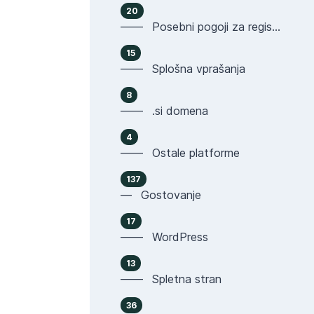
20
—— Posebni pogoji za registracijo domen
15
—— Splošna vprašanja
8
—— .si domena
4
—— Ostale platforme
137
— Gostovanje
17
—— WordPress
13
—— Spletna stran
36