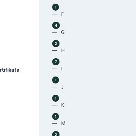
1
— F
4
— G
2
— H
7
— I
tifikata
,
1
— J
1
— K
1
— M
2