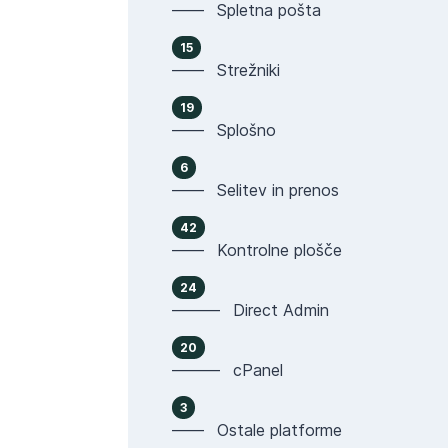
—— Spletna pošta
15
—— Strežniki
19
—— Splošno
6
—— Selitev in prenos
42
—— Kontrolne plošče
24
——— Direct Admin
20
——— cPanel
3
—— Ostale platforme