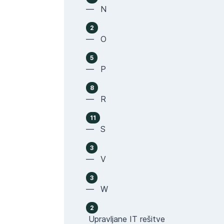
— N
2
— O
5
— P
8
— R
11
— S
3
— V
3
— W
2
Upravljane IT rešitve