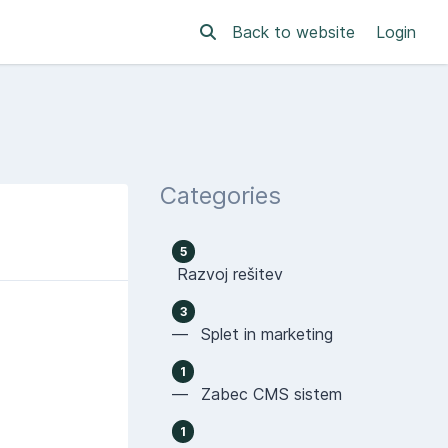
Back to website
Login
Categories
5
Razvoj rešitev
3
— Splet in marketing
1
— Zabec CMS sistem
1