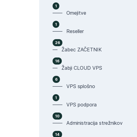
1
—— Omejitve
1
—— Reseller
26
— Žabec ZAČETNIK
16
— Žabji CLOUD VPS
6
—— VPS splošno
1
—— VPS podpora
10
—— Administracija strežnikov
14