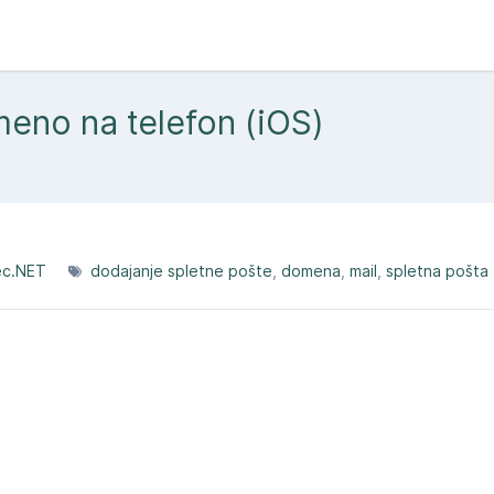
eno na telefon (iOS)
ec.NET
dodajanje spletne pošte
domena
mail
spletna pošta