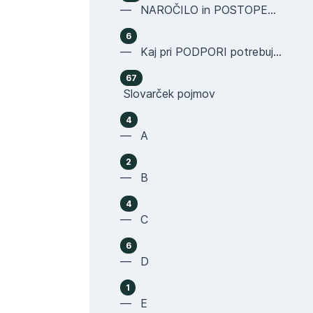
— NAROČILO in POSTOPEK NAKUPA
6
— Kaj pri PODPORI potrebujemo OD VAS
67
Slovarček pojmov
4
— A
2
— B
4
— C
6
— D
1
— E