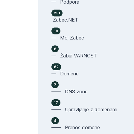
— Podpora
231
Zabec.NET
18
— Moj Zabec
6
— Žabja VARNOST
62
— Domene
7
—— DNS zone
17
—— Upravljanje z domenami
4
—— Prenos domene