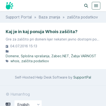
Support Portal
»
Baza znanja
» zaščita podatkov
Kaj je in kaj ponuja Whois zaščita?
Gre za zaščito pri domeni kjer nekateri javno dostopni podatki ob iskanju ostanejo skriti.
04.07.2016 15:13
Domene
Splošna vprašanja
Zabec.NET
Žabja VARNOST
whois
zaščita podatkov
Self-Hosted Help Desk Software by
SupportPal
© Humanfrog