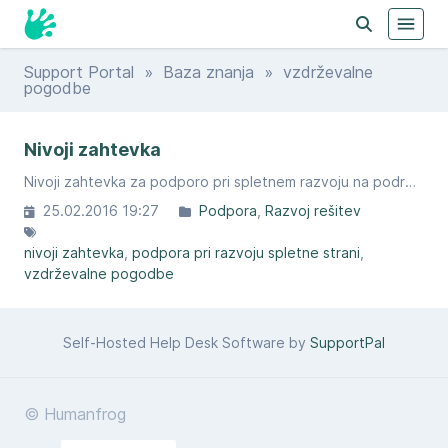
Support Portal
»
Baza znanja
» vzdrževalne
pogodbe
Nivoji zahtevka
Nivoji zahtevka za podporo pri spletnem razvoju na področju SPRD.digital. Te nivoji ne veljajo za Zabec.net
25.02.2016 19:27
Podpora
Razvoj rešitev
nivoji zahtevka
podpora pri razvoju spletne strani
vzdrževalne pogodbe
Self-Hosted Help Desk Software by
SupportPal
© Humanfrog