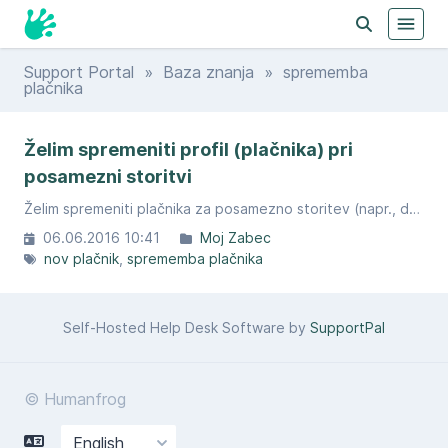
Support Portal
»
Baza znanja
» sprememba
plačnika
Želim spremeniti profil (plačnika) pri
posamezni storitvi
Želim spremeniti plačnika za posamezno storitev (napr., da imate 2 domeni in 1 gostovanje, pa želite spremeniti plačnika samo pri eni domeni).
06.06.2016 10:41
Moj Zabec
nov plačnik
sprememba plačnika
Self-Hosted Help Desk Software by
SupportPal
© Humanfrog