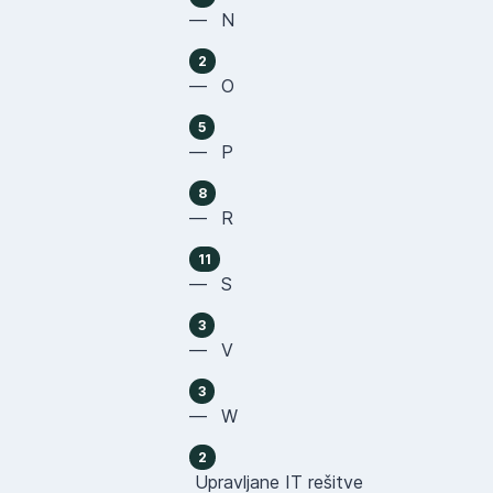
— N
2
— O
5
— P
8
— R
11
— S
3
— V
3
— W
2
Upravljane IT rešitve