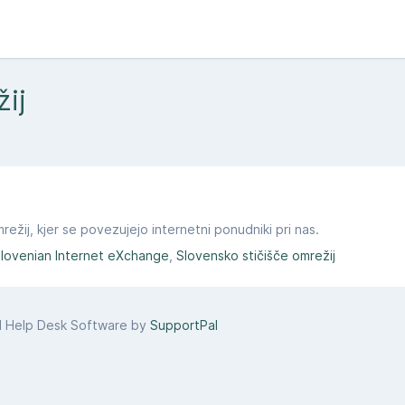
žij
ežij, kjer se povezujejo internetni ponudniki pri nas.​
lovenian Internet eXchange
Slovensko stičišče omrežij
d Help Desk Software by
SupportPal