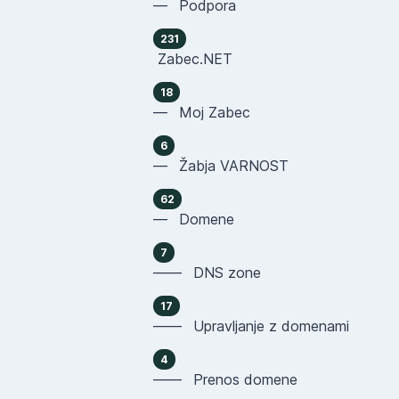
— Podpora
231
Zabec.NET
18
— Moj Zabec
6
— Žabja VARNOST
62
— Domene
7
—— DNS zone
17
—— Upravljanje z domenami
4
—— Prenos domene