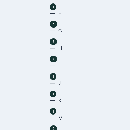
1
— F
4
— G
2
— H
7
— I
1
— J
1
— K
1
— M
2