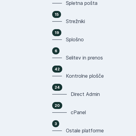
—— Spletna pošta
15
—— Strežniki
19
—— Splošno
6
—— Selitev in prenos
42
—— Kontrolne plošče
24
——— Direct Admin
20
——— cPanel
3
—— Ostale platforme