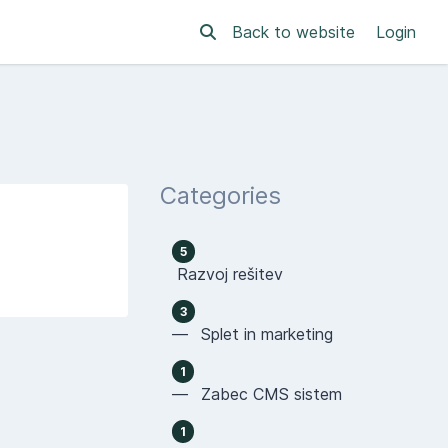
Back to website
Login
Categories
5
Razvoj rešitev
3
— Splet in marketing
1
— Zabec CMS sistem
1