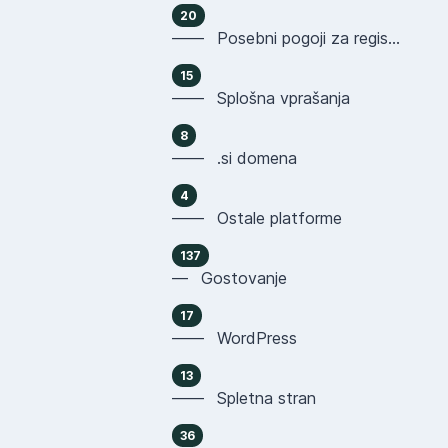
20
—— Posebni pogoji za registracijo domen
15
—— Splošna vprašanja
8
—— .si domena
4
—— Ostale platforme
137
— Gostovanje
17
—— WordPress
13
—— Spletna stran
36