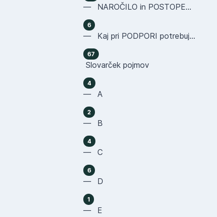
— NAROČILO in POSTOPEK NAKUPA
6
— Kaj pri PODPORI potrebujemo OD VAS
67
Slovarček pojmov
4
— A
2
— B
4
— C
6
— D
1
— E