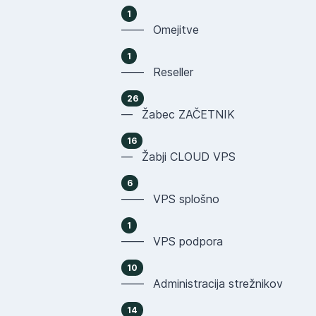
1
—— Omejitve
1
—— Reseller
26
— Žabec ZAČETNIK
16
— Žabji CLOUD VPS
6
—— VPS splošno
1
—— VPS podpora
10
—— Administracija strežnikov
14