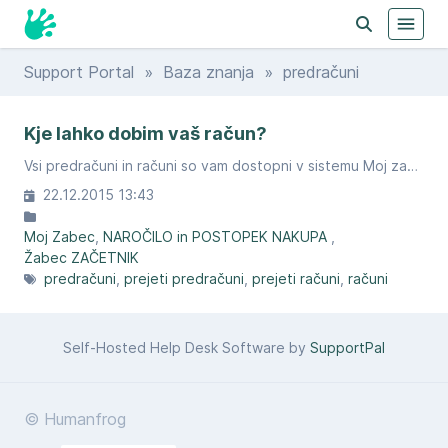
Support Portal
»
Baza znanja
» predračuni
Kje lahko dobim vaš račun?
Vsi predračuni in računi so vam dostopni v sistemu Moj zabec.
22.12.2015 13:43
Moj Zabec
NAROČILO in POSTOPEK NAKUPA
Žabec ZAČETNIK
predračuni
prejeti predračuni
prejeti računi
računi
Self-Hosted Help Desk Software by
SupportPal
© Humanfrog