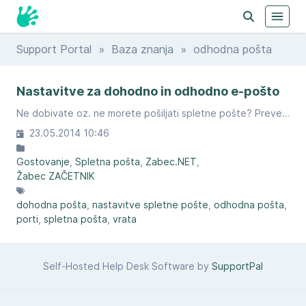
Support Portal
»
Baza znanja
» odhodna pošta
Nastavitve za dohodno in odhodno e-pošto
Ne dobivate oz. ne morete pošiljati spletne pošte? Preverite ali so vaše nastavitve pravilne.
23.05.2014 10:46
Gostovanje
Spletna pošta
Zabec.NET
Žabec ZAČETNIK
dohodna pošta
nastavitve spletne pošte
odhodna pošta
porti
spletna pošta
vrata
Self-Hosted Help Desk Software by
SupportPal