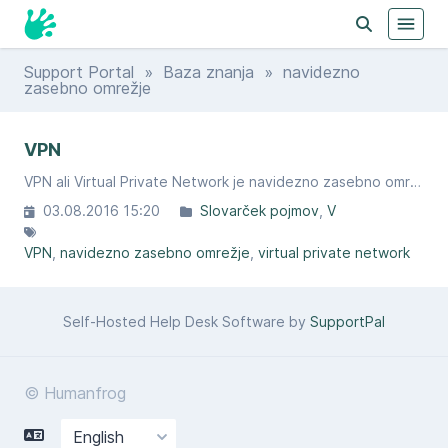
Support Portal
»
Baza znanja
» navidezno
zasebno omrežje
VPN
VPN ali Virtual Private Network je navidezno zasebno omrežje, ki s tuneliranjem omogoča vzpostavitev varnejše zasebne povezave (zagotavlja šifriranje podatkov) na javnem omrežju.
03.08.2016 15:20
Slovarček pojmov
V
VPN
navidezno zasebno omrežje
virtual private network
Self-Hosted Help Desk Software by
SupportPal
© Humanfrog