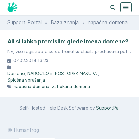
Support Portal
»
Baza znanja
» napačna domena
Ali si lahko premislim glede imena domene?
NE, vse registracije so ob trenutku plačila predračuna potrjene in jih ni mogoče spreminjati.
07.02.2014 13:23
Domene
NAROČILO in POSTOPEK NAKUPA
Splošna vprašanja
napačna domena
zatipkana domena
Self-Hosted Help Desk Software by
SupportPal
© Humanfrog