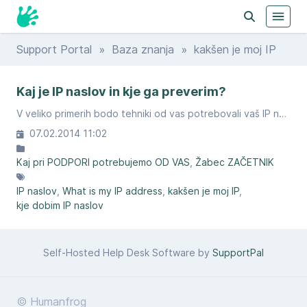
Support Portal
»
Baza znanja
» kakšen je moj IP
Kaj je IP naslov in kje ga preverim?
V veliko primerih bodo tehniki od vas potrebovali vaš IP naslov. Kje ga dobite?
07.02.2014 11:02
Kaj pri PODPORI potrebujemo OD VAS
Žabec ZAČETNIK
IP naslov
What is my IP address
kakšen je moj IP
kje dobim IP naslov
Self-Hosted Help Desk Software by
SupportPal
© Humanfrog