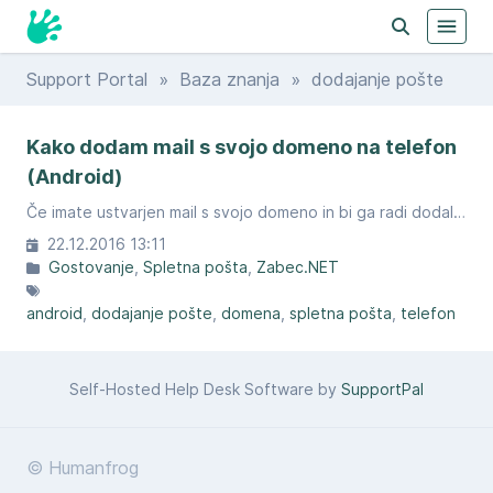
Support Portal
»
Baza znanja
» dodajanje pošte
Kako dodam mail s svojo domeno na telefon
(Android)
Če imate ustvarjen mail s svojo domeno in bi ga radi dodali na telefon, sledite navodilom.
22.12.2016 13:11
Gostovanje
Spletna pošta
Zabec.NET
android
dodajanje pošte
domena
spletna pošta
telefon
Self-Hosted Help Desk Software by
SupportPal
© Humanfrog