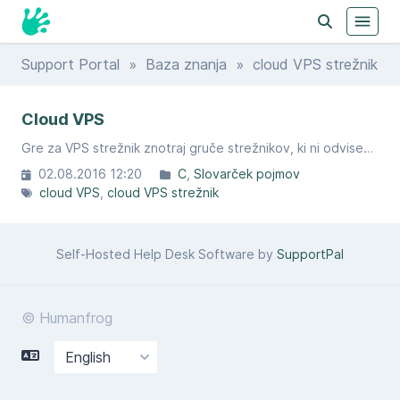
Support Portal
»
Baza znanja
» cloud VPS strežnik
Cloud VPS
Gre za VPS strežnik znotraj gruče strežnikov, ki ni odvisen od posamezne strojne opreme.
02.08.2016 12:20
C
Slovarček pojmov
cloud VPS
cloud VPS strežnik
Self-Hosted Help Desk Software by
SupportPal
© Humanfrog