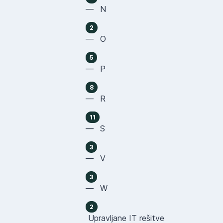
— N
2
— O
5
— P
8
— R
11
— S
3
— V
3
— W
2
Upravljane IT rešitve