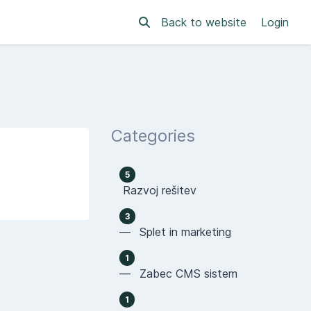
Back to website
Login
Categories
5
Razvoj rešitev
3
— Splet in marketing
1
— Zabec CMS sistem
1