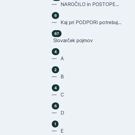
— NAROČILO in POSTOPEK NAKUPA
6
— Kaj pri PODPORI potrebujemo OD VAS
67
Slovarček pojmov
4
— A
2
— B
4
— C
6
— D
1
— E