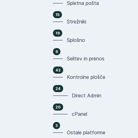
—— Spletna pošta
15
—— Strežniki
19
—— Splošno
6
—— Selitev in prenos
42
—— Kontrolne plošče
24
——— Direct Admin
20
——— cPanel
3
—— Ostale platforme