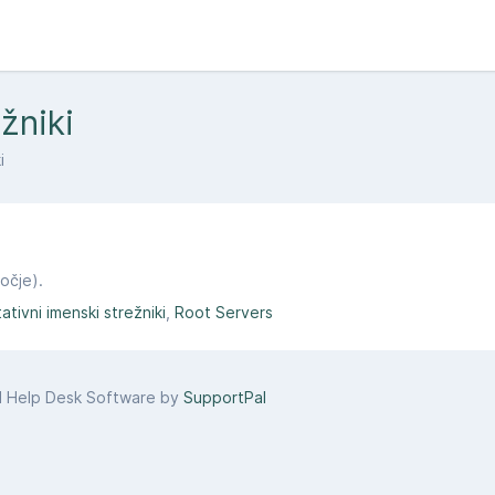
žniki
i
očje).
tativni imenski strežniki
Root Servers
d Help Desk Software by
SupportPal