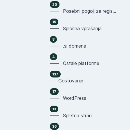
20
—— Posebni pogoji za registracijo domen
15
—— Splošna vprašanja
8
—— .si domena
4
—— Ostale platforme
137
— Gostovanje
17
—— WordPress
13
—— Spletna stran
36