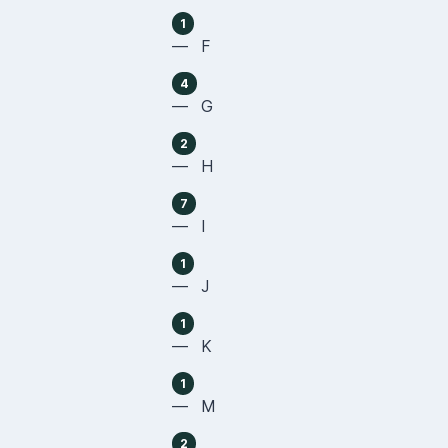
1
— F
4
— G
2
— H
7
— I
1
— J
1
— K
1
— M
2