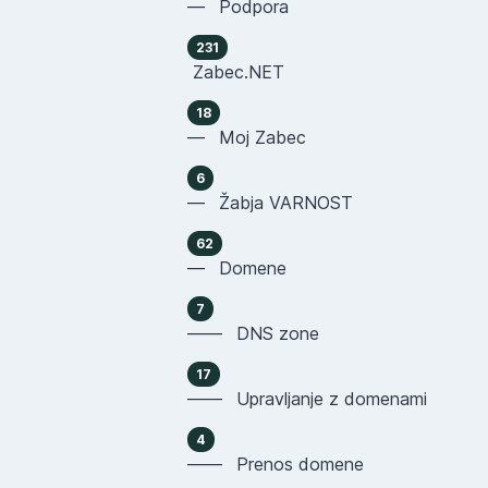
— Podpora
231
Zabec.NET
18
— Moj Zabec
6
— Žabja VARNOST
62
— Domene
7
—— DNS zone
17
—— Upravljanje z domenami
4
—— Prenos domene