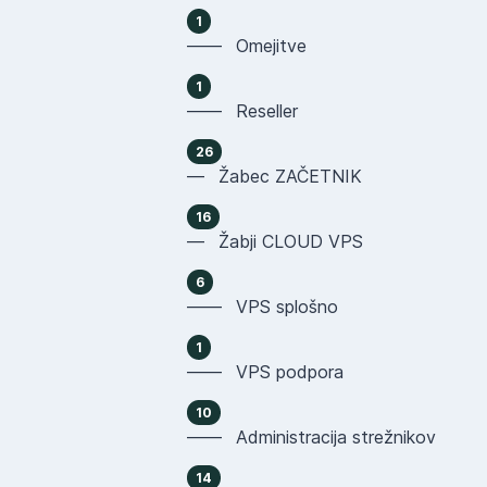
1
—— Omejitve
1
—— Reseller
26
— Žabec ZAČETNIK
16
— Žabji CLOUD VPS
6
—— VPS splošno
1
—— VPS podpora
10
—— Administracija strežnikov
14