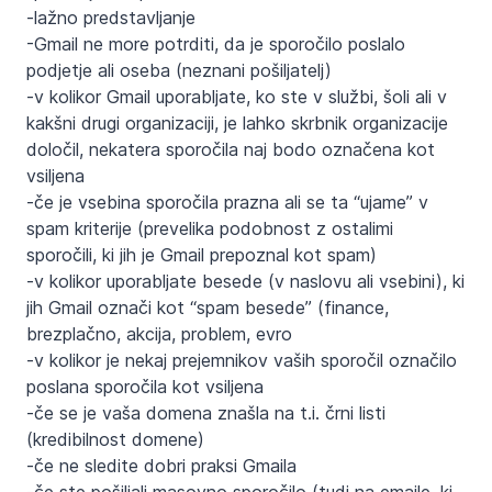
-lažno predstavljanje
-Gmail ne more potrditi, da je sporočilo poslalo
podjetje ali oseba (neznani pošiljatelj)
-v kolikor Gmail uporabljate, ko ste v službi, šoli ali v
kakšni drugi organizaciji, je lahko skrbnik organizacije
določil, nekatera sporočila naj bodo označena kot
vsiljena
-če je vsebina sporočila prazna ali se ta “ujame” v
spam kriterije (prevelika podobnost z ostalimi
sporočili, ki jih je Gmail prepoznal kot spam)
-v kolikor uporabljate besede (v naslovu ali vsebini), ki
jih Gmail označi kot “spam besede” (finance,
brezplačno, akcija, problem, evro
-v kolikor je nekaj prejemnikov vaših sporočil označilo
poslana sporočila kot vsiljena
-če se je vaša domena znašla na t.i. črni listi
(kredibilnost domene)
-če ne sledite dobri praksi Gmaila