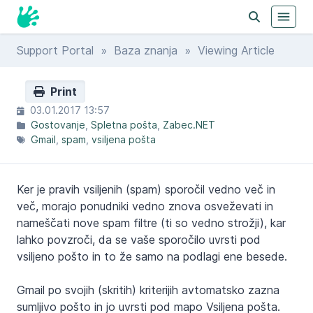
Support Portal
»
Baza znanja
» Viewing Article
Print
03.01.2017 13:57
Gostovanje
Spletna pošta
Zabec.NET
Gmail
spam
vsiljena pošta
Ker je pravih vsiljenih (spam) sporočil vedno več in
več, morajo ponudniki vedno znova osveževati in
nameščati nove spam filtre (ti so vedno strožji), kar
lahko povzroči, da se vaše sporočilo uvrsti pod
vsiljeno pošto in to že samo na podlagi ene besede.
Gmail po svojih (skritih) kriterijih avtomatsko zazna
sumljivo pošto in jo uvrsti pod mapo Vsiljena pošta.