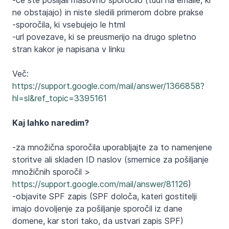
-če ste pošiljali masovno sporočilo (tudi na emaile, ki
ne obstajajo) in niste sledili primerom dobre prakse
-sporočila, ki vsebujejo le html
-url povezave, ki se preusmerijo na drugo spletno
stran kakor je napisana v linku
Več:
https://support.google.com/mail/answer/1366858?
hl=sl&ref_topic=3395161
Kaj lahko naredim?
-za množična sporočila uporabljajte za to namenjene
storitve ali skladen ID naslov (smernice za pošiljanje
množičnih sporočil >
https://support.google.com/mail/answer/81126
)
-objavite SPF zapis (SPF določa, kateri gostitelji
imajo dovoljenje za pošiljanje sporočil iz dane
domene, kar stori tako, da ustvari zapis SPF)