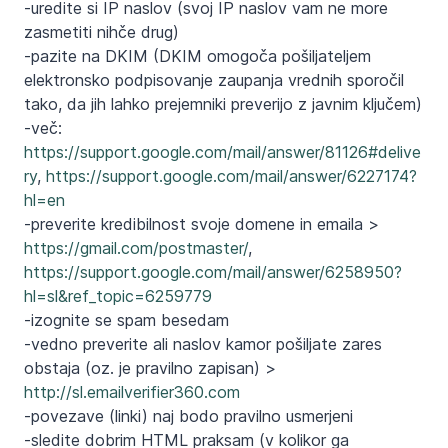
-uredite si IP naslov (svoj IP naslov vam ne more
zasmetiti nihče drug)
-pazite na DKIM (DKIM omogoča pošiljateljem
elektronsko podpisovanje zaupanja vrednih sporočil
tako, da jih lahko prejemniki preverijo z javnim ključem)
-več:
https://support.google.com/mail/answer/81126#delive
ry
,
https://support.google.com/mail/answer/6227174?
hl=en
-preverite kredibilnost svoje domene in emaila >
https://gmail.com/postmaster/
,
https://support.google.com/mail/answer/6258950?
hl=sl&ref_topic=6259779
-izognite se spam besedam
-vedno preverite ali naslov kamor pošiljate zares
obstaja (oz. je pravilno zapisan) >
http://sl.emailverifier360.com
-povezave (linki) naj bodo pravilno usmerjeni
-sledite dobrim HTML praksam (v kolikor ga