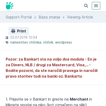
Support Portal
»
Baza znanja
» Viewing Article
Print
23.07.2019 12:54
namestitev vtičnika
vtičnik
wordpress
Pozor: za Bankart sta na voljo dva modula - En je
za Diners, NLB / drugi za Mastercard, Visa,... -
Bodite pozorni, da ste naročili pravega in naročili
pravo storitev tudi na banki oz. Bankartu
1. Prijavite se v Bankart in greste na
Merchant
in
kliknete spodaj na piko (kot označeno na sliki)