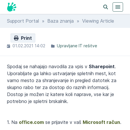
Support Portal
»
Baza znanja
» Viewing Article
Print
01.02.2021 14:02
Upravljane IT rešitve
Spodaj se nahajajo navodila za vpis v
Sharepoint
.
Uporabljate ga lahko ustvarjanje spletnih mest, kot
varno mesto za shranjevanje in pregled datotek za
skupno rabo ter za dostop do raznih informacij.
Dostop je možen iz katere koli naprave, vse kar je
potrebno je spletni brskalnik.
1. Na
office.com
se prijavite v vaš
Microsoft račun
.