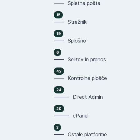
—— Spletna pošta
15
—— Strežniki
19
—— Splošno
6
—— Selitev in prenos
42
—— Kontrolne plošče
24
——— Direct Admin
20
——— cPanel
3
—— Ostale platforme