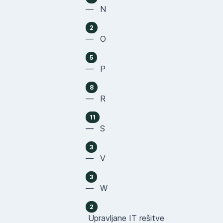
— N
2
— O
5
— P
8
— R
11
— S
3
— V
3
— W
2
Upravljane IT rešitve