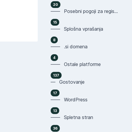
20
—— Posebni pogoji za registracijo domen
15
—— Splošna vprašanja
8
—— .si domena
4
—— Ostale platforme
137
— Gostovanje
17
—— WordPress
13
—— Spletna stran
36