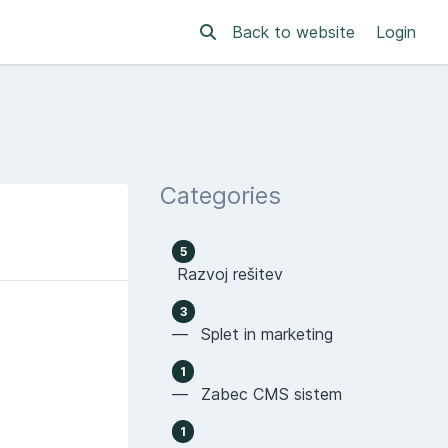
Back to website
Login
Categories
5
Razvoj rešitev
3
— Splet in marketing
1
— Zabec CMS sistem
1