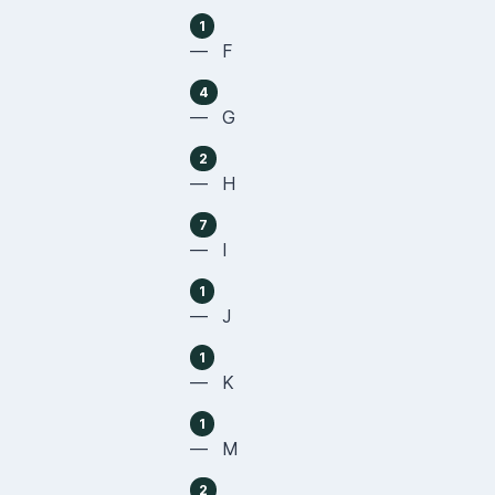
1
— F
4
— G
2
— H
7
— I
1
— J
1
— K
1
— M
2