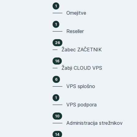
1
—— Omejitve
1
—— Reseller
26
— Žabec ZAČETNIK
16
— Žabji CLOUD VPS
6
—— VPS splošno
1
—— VPS podpora
10
—— Administracija strežnikov
14