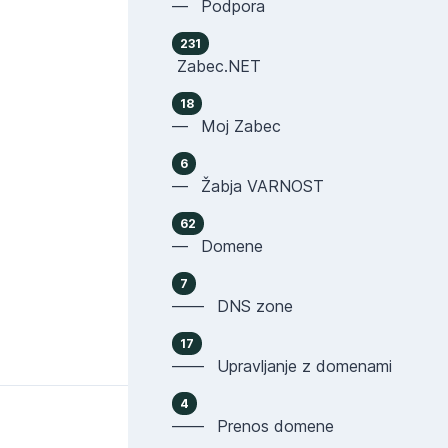
— Podpora
231
Zabec.NET
18
— Moj Zabec
6
— Žabja VARNOST
62
— Domene
7
—— DNS zone
17
—— Upravljanje z domenami
4
—— Prenos domene