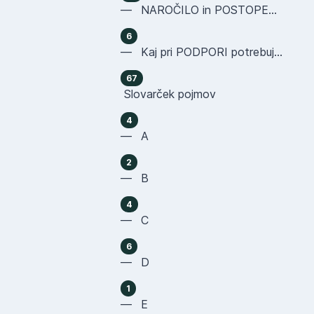
— NAROČILO in POSTOPEK NAKUPA
6
— Kaj pri PODPORI potrebujemo OD VAS
67
Slovarček pojmov
4
— A
2
— B
4
— C
6
— D
1
— E