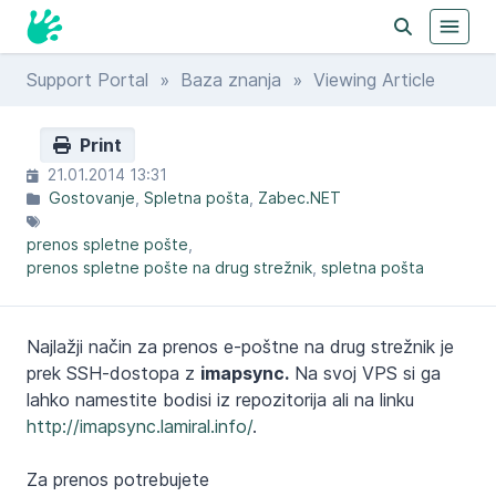
Support Portal
»
Baza znanja
» Viewing Article
Print
21.01.2014 13:31
Gostovanje
Spletna pošta
Zabec.NET
prenos spletne pošte
prenos spletne pošte na drug strežnik
spletna pošta
Najlažji način za prenos e-poštne na drug strežnik je
prek SSH-dostopa z
imapsync.
Na svoj VPS si ga
lahko namestite bodisi iz repozitorija ali na linku
http://imapsync.lamiral.info/
.
Za prenos potrebujete