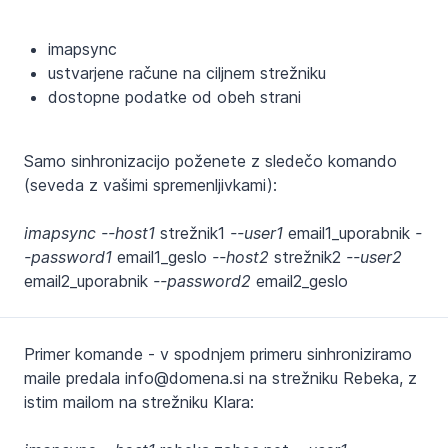
imapsync
ustvarjene račune na ciljnem strežniku
dostopne podatke od obeh strani
Samo sinhronizacijo poženete z sledečo komando
(seveda z vašimi spremenljivkami):
imapsync --host1
strežnik1
--user1
email1_uporabnik
-
-password1
email1_geslo
--host2
strežnik2
--user2
email2_uporabnik
--password2
email2_geslo
Primer komande - v spodnjem primeru sinhroniziramo
maile predala info@domena.si na strežniku Rebeka, z
istim mailom na strežniku Klara: