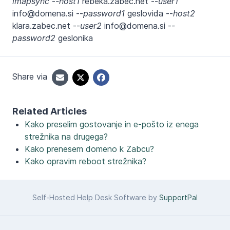
imapsync
-
-host1
rebeka.zabec.net --
user1
info@domena.si --
password1
geslovida --
host2
klara.zabec.net --
user2
info@domena.si -
-
password2
geslonika
Share via
Related Articles
Kako preselim gostovanje in e-pošto iz enega
strežnika na drugega?
Kako prenesem domeno k Zabcu?
Kako opravim reboot strežnika?
Self-Hosted Help Desk Software by
SupportPal