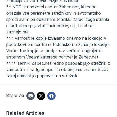
zlorablja za zahtevke nižjih klasifikacij.
** NOC je nadzorni center Zabec.net, ki redno
opazuje vse parametre strežnikov in avtomatsko
sproži alarm pri dežurnem tehniku. Zaradi tega stranki
ni potrebno prijavljati incidentov, saj jih tehniki
zaznajo prej.
*** Varnostne kopije izvajamo dnevno na lokacijo v
podatkovnem centru in tedensko na zunanjo lokacijo.
Varnostne kopije so podprte z večkrat nagrajenim
sistemom Veeam katerega partner je Zabec.net.
**** Tehniki Zabec.net redno posodabljajo strežnik z
varnostnimi nadgradnjami in ob prejemu znanih težav
takoj namestijo popravek na strežnik.
Share via
Related Articles