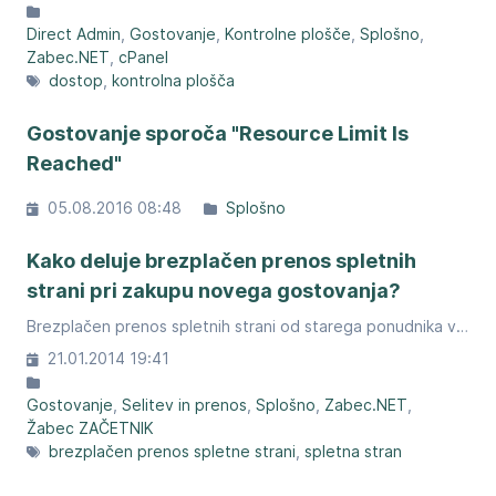
Direct Admin
Gostovanje
Kontrolne plošče
Splošno
Zabec.NET
cPanel
dostop
kontrolna plošča
Gostovanje sporoča "Resource Limit Is
Reached"
05.08.2016 08:48
Splošno
Kako deluje brezplačen prenos spletnih
strani pri zakupu novega gostovanja?
Brezplačen prenos spletnih strani od starega ponudnika v Zabec.net omrežje za nova naročila.
21.01.2014 19:41
Gostovanje
Selitev in prenos
Splošno
Zabec.NET
Žabec ZAČETNIK
brezplačen prenos spletne strani
spletna stran