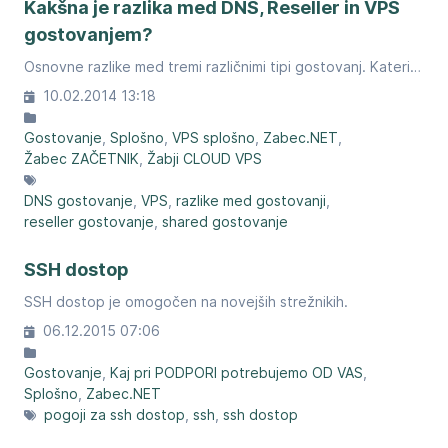
Kakšna je razlika med DNS, Reseller in VPS
gostovanjem?
Osnovne razlike med tremi različnimi tipi gostovanj. Kateri je nabolj primeren za vas?
10.02.2014 13:18
Gostovanje
Splošno
VPS splošno
Zabec.NET
Žabec ZAČETNIK
Žabji CLOUD VPS
DNS gostovanje
VPS
razlike med gostovanji
reseller gostovanje
shared gostovanje
SSH dostop
SSH dostop je omogočen na novejših strežnikih.
06.12.2015 07:06
Gostovanje
Kaj pri PODPORI potrebujemo OD VAS
Splošno
Zabec.NET
pogoji za ssh dostop
ssh
ssh dostop