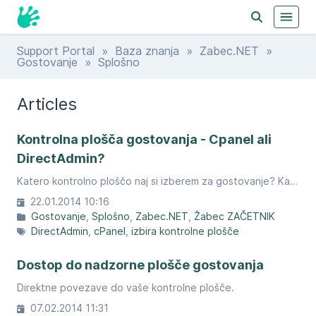
Support Portal
»
Baza znanja
»
Zabec.NET
»
Gostovanje
» Splošno
Articles
Kontrolna plošča gostovanja - Cpanel ali
DirectAdmin?
Katero kontrolno ploščo naj si izberem za gostovanje? Kakšne so razlike?
22.01.2014 10:16
Gostovanje
Splošno
Zabec.NET
Žabec ZAČETNIK
DirectAdmin
cPanel
izbira kontrolne plošče
Dostop do nadzorne plošče gostovanja
Direktne povezave do vaše kontrolne plošče.
07.02.2014 11:31