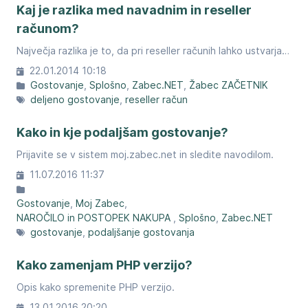
Kaj je razlika med navadnim in reseller
računom?
Največja razlika je to, da pri reseller računih lahko ustvarjate svoje uporabnike in dodeljujete prostor uporabnikom ni pa nujno.
22.01.2014 10:18
Gostovanje
Splošno
Zabec.NET
Žabec ZAČETNIK
deljeno gostovanje
reseller račun
Kako in kje podaljšam gostovanje?
Prijavite se v sistem moj.zabec.net in sledite navodilom.
11.07.2016 11:37
Gostovanje
Moj Zabec
NAROČILO in POSTOPEK NAKUPA
Splošno
Zabec.NET
gostovanje
podaljšanje gostovanja
Kako zamenjam PHP verzijo?
Opis kako spremenite PHP verzijo.
13.01.2016 20:20