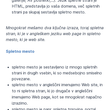
galerije, AV posnetki,...).
Jezik spletne strani je
HTML, predstavlja jo vaša domena, več spletnih
strani pa skupaj sestavlja spletno mesto.
Mnogokrat mešamo dva ključna izraza, toraj spletna
stran, ki je v angleškem jeziku web page in spletno
mesto, ki je web site.
Spletno mesto
spletno mesto je sestavljeno iz mnogo spletnih
strani in drugih vsebin, ki so medsebojno smiselno
povezane.
spletno mesto v angleščini imenujemo Web site, in
to ni spletna stran, ki jo drugače v angleščini
imenujemo Web page, kot se mnogokrat napačno
izrazimo.
spletno mesto je napr. spletna trgovina, portal,